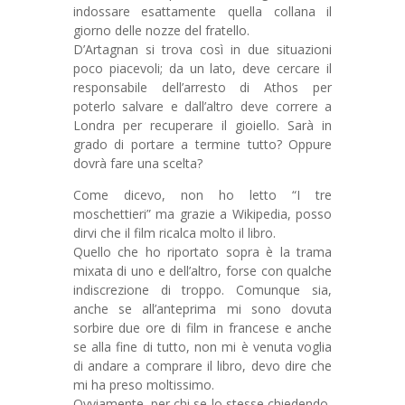
indossare esattamente quella collana il
giorno delle nozze del fratello.
D’Artagnan si trova così in due situazioni
poco piacevoli; da un lato, deve cercare il
responsabile dell’arresto di Athos per
poterlo salvare e dall’altro deve correre a
Londra per recuperare il gioiello. Sarà in
grado di portare a termine tutto? Oppure
dovrà fare una scelta?
Come dicevo, non ho letto “I tre
moschettieri” ma grazie a Wikipedia, posso
dirvi che il film ricalca molto il libro.
Quello che ho riportato sopra è la trama
mixata di uno e dell’altro, forse con qualche
indiscrezione di troppo. Comunque sia,
anche se all’anteprima mi sono dovuta
sorbire due ore di film in francese e anche
se alla fine di tutto, non mi è venuta voglia
di andare a comprare il libro, devo dire che
mi ha preso moltissimo.
Ovviamente, per chi se lo stesse chiedendo,