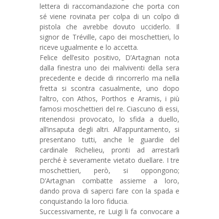
lettera di raccomandazione che porta con
sé viene rovinata per colpa di un colpo di
pistola che avrebbe dovuto ucciderlo. Il
signor de Tréville, capo dei moschettieri, lo
riceve ugualmente e lo accetta.
Felice dell’esito positivo, D’Artagnan nota
dalla finestra uno dei malviventi della sera
precedente e decide di rincorrerlo ma nella
fretta si scontra casualmente, uno dopo
l’altro, con Athos, Porthos e Aramis, i più
famosi moschettieri del re. Ciascuno di essi,
ritenendosi provocato, lo sfida a duello,
all’insaputa degli altri. All’appuntamento, si
presentano tutti, anche le guardie del
cardinale Richelieu, pronti ad arrestarli
perché è severamente vietato duellare. I tre
moschettieri, però, si oppongono;
D’Artagnan combatte assieme a loro,
dando prova di saperci fare con la spada e
conquistando la loro fiducia.
Successivamente, re Luigi li fa convocare a