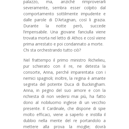
palazzo, ma, anziché rimproverarli
severamente, sembra esser colpito dal
comportamento sottilmente impudente e
dalle parole di D’Artagnan, così li grazia.
Durante la notte però, succede
l’impensabile. Una giovane fanciulla viene
trovata morta nel letto di Athos e così viene
prima arrestato e poi condannato a morte.
Chi sta orchestrando tutto ciò?
Nel frattempo il primo ministro Richelieu,
pur schierato con il re, ne detesta la
consorte, Anna, perché imparentata con i
nemici spagnoli; inoltre, la regina è amante
segreta del potente Duca di Buckingham.
Anna, in pegno del suo amore e con la
richiesta di non vedersi mai più, ha fatto
dono al nobiluomo inglese di un vecchio
presente. Il Cardinale, che dispone di spie
molto efficaci, viene a saperlo e instilla il
dubbio nella mente del re portandolo a
mettere alla prova la moglie; dovrà