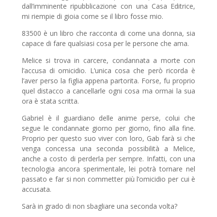
dall’imminente ripubblicazione con una Casa Editrice,
mi riempie di gioia come se il libro fosse mio.
83500 è un libro che racconta di come una donna, sia
capace di fare qualsiasi cosa per le persone che ama.
Melice si trova in carcere, condannata a morte con
l’accusa di omicidio. L’unica cosa che però ricorda è
l’aver perso la figlia appena partorita. Forse, fu proprio
quel distacco a cancellarle ogni cosa ma ormai la sua
ora è stata scritta.
Gabriel è il guardiano delle anime perse, colui che
segue le condannate giorno per giorno, fino alla fine.
Proprio per questo suo viver con loro, Gab farà si che
venga concessa una seconda possibilità a Melice,
anche a costo di perderla per sempre. Infatti, con una
tecnologia ancora sperimentale, lei potrà tornare nel
passato e far si non commetter più l’omicidio per cui è
accusata.
Sarà in grado di non sbagliare una seconda volta?