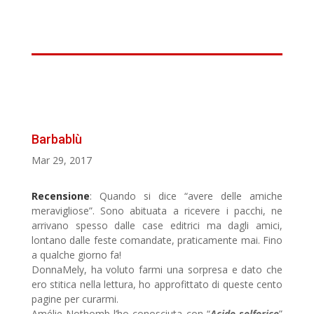
Barbablù
Mar 29, 2017
Recensione
: Quando si dice “avere delle amiche
meravigliose”. Sono abituata a ricevere i pacchi, ne
arrivano spesso dalle case editrici ma dagli amici,
lontano dalle feste comandate, praticamente mai. Fino
a qualche giorno fa!
DonnaMely, ha voluto farmi una sorpresa e dato che
ero stitica nella lettura, ho approfittato di queste cento
pagine per curarmi.
Amélie Nothomb l’ho conosciuta con “
Acido solforico
”