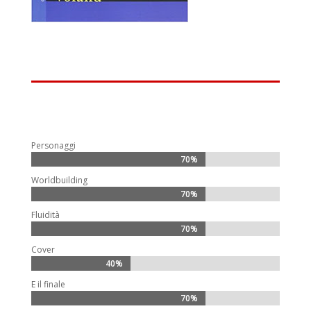
Personaggi
70%
70%
Worldbuilding
70%
70%
Fluidità
70%
70%
Cover
40%
40%
E il finale
70%
70%