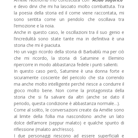
e devo dirvi che mi ha lasciato molto combattuta. Tra
la poesia della storia ed il come viene raccontata, mi
sono sentita come un pendolo che oscillava tra
l’emozione e la noia.
Anche in questo caso, le oscillazioni tra il suo genio e
l’incredulità sono state tante ma in definitiva è una
storia che mi è piaciuta.
Ho un vago ricordo della storia di Barbablù ma per ciò
che mi ricordo, la storia di Saturnine e Elemirio
ripercorre in modo abbastanza fedele i punti salienti.
In questo caso però, Saturnine è una donna forte e
sicuramente cosciente del pericolo che sta correndo
ma anche molto intelligente perché riesce a condurre il
gioco molto bene. Non come la protagonista della
storia che si fa salvare da altri (anche se dato il
periodo, questa condizione è abbastanza normale…).
Come al solito, le conversazioni create da Amélie sono
al limite della follia ma nascondono anche un lato
dolce dell’amore (seppur malato) e qualche spunto di
riflessione (malato anch’esso).
I due personaggi riescono ad essere superficiali e