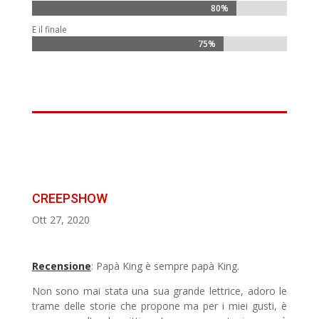
80%
80%
E il finale
75%
75%
CREEPSHOW
Ott 27, 2020
Recensione
: Papà King è sempre papà King.
Non sono mai stata una sua grande lettrice, adoro le
trame delle storie che propone ma per i miei gusti, è