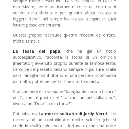
sempre molto descrittivo. La vera esperta in casa è
mia Madre, sono praticamente cresciuta con i suoi
volumi nella libreria e per quanto abbia iniziato a
leggere “tardi”, nel tempo ho iniziato a capire in quali
letture posso cimentarmi.
Questa graphic racchiude quattro racconti dell’orrore,
molto semplici.
La festa del papà
, che ha già un titolo
autoesplicativo, racconta la storia di un omicidio
(meritato?) avvenuto proprio durante la famosa festa.
Le colpe del passato pesano sempre di più sulle spalle
della famiglia ma il ritorno di una persona scomparsa
da molto, potrebbe metter fine a tutto quanto.
Praticamente è la versione “famiglia del mulino bianco”
di IT, che al posto del “Lo vuoi un bel palloncino”,
diventa un “Dov’è la mia torta?”.
Poi abbiamo
La morte solitaria di Jordy Verril
, che
racconta di un contadinotto molto sciocco (che si
crede in realtà solo molto sfortunato) che una notte