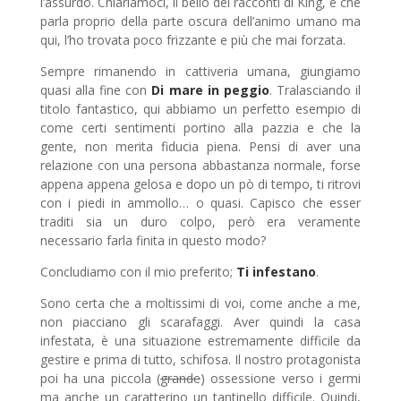
l’assurdo. Chiariamoci, il bello dei racconti di King, è che
parla proprio della parte oscura dell’animo umano ma
qui, l’ho trovata poco frizzante e più che mai forzata.
Sempre rimanendo in cattiveria umana, giungiamo
quasi alla fine con
Di mare in peggio
. Tralasciando il
titolo fantastico, qui abbiamo un perfetto esempio di
come certi sentimenti portino alla pazzia e che la
gente, non merita fiducia piena. Pensi di aver una
relazione con una persona abbastanza normale, forse
appena appena gelosa e dopo un pò di tempo, ti ritrovi
con i piedi in ammollo… o quasi. Capisco che esser
traditi sia un duro colpo, però era veramente
necessario farla finita in questo modo?
Concludiamo con il mio preferito;
Ti infestano
.
Sono certa che a moltissimi di voi, come anche a me,
non piacciano gli scarafaggi. Aver quindi la casa
infestata, è una situazione estremamente difficile da
gestire e prima di tutto, schifosa. Il nostro protagonista
poi ha una piccola (
grande
) ossessione verso i germi
ma anche un caratterino un tantinello difficile. Quindi,