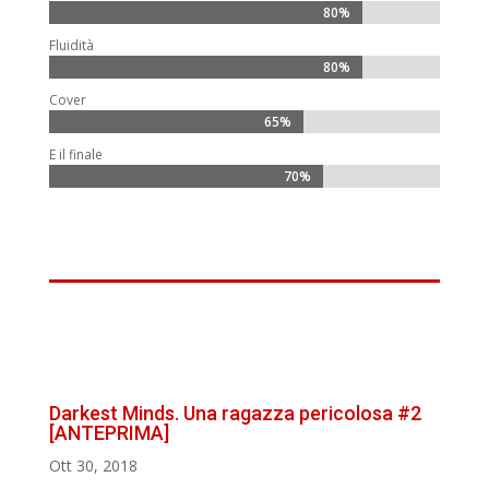
80%
80%
Fluidità
80%
80%
Cover
65%
65%
E il finale
70%
70%
Darkest Minds. Una ragazza pericolosa #2
[ANTEPRIMA]
Ott 30, 2018