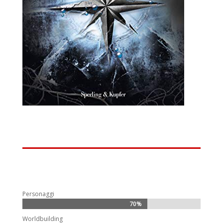
Personaggi
70%
70%
Worldbuilding