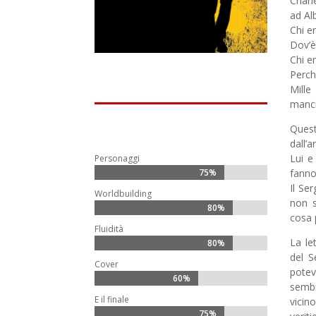
Charl
ad Al
Chi e
Dov’è
Chi e
Perch
Mille
manci
Ques
dall’
Lui e
Personaggi
fanno
75%
75%
Il Se
Worldbuilding
non s
80%
80%
cosa 
Fluidità
La le
80%
80%
del S
Cover
potev
60%
60%
sembr
E il finale
vicin
75%
75%