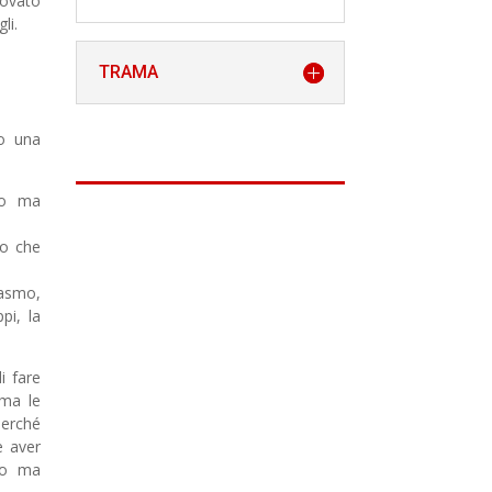
rovato
li.
TRAMA
lo una
to ma
ro che
casmo,
pi, la
i fare
ima le
perché
e aver
co ma