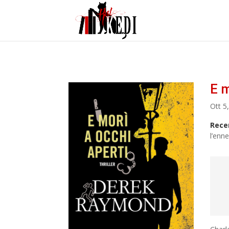
E 
Ott 5
Rece
l’enn