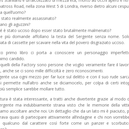
es Staniland è un’alcolizzato di mezza età, morto ad occhi aperti e rit
batross Road, nella zona West 5 di Londra, riverso dietro alcuni cespug
ra quell’uomo?
 stato realmente assassinato?
rano gli aguzzini?
é è stato ucciso dopo esser stato brutalmente malmenato?
 e più domande affollano la testa del Sergente senza nome. So
ata di cassette per scavare nella vita del povero disgraziato ucciso.
to primo libro ci porta a conoscere un personaggio imperfet
animo candido.
 quelli della Factory sono persone che voglio veramente fare il lavo
, anche se ci sono mille difficoltà e zero riconoscimenti.
rgente usa ogni mezzo per far luce sul delitto e con il suo rude sar
i permette null’altro anche se diciamocelo, per colpa di certi intop
più semplice sarebbe mollare tutto.
ttura è stata interessante, a tratti anche divertente grazie al modo d
ergente ma indubbiamente strana visto che le memorie della vitt
amo ascoltare anche noi. Un dettaglio che da un lato mi è piaciuto, 
ava quasi di partecipare attivamente all’indagine e chi non vorrebb
o qualcuno dal carattere così forte come un panzer e scorbuti