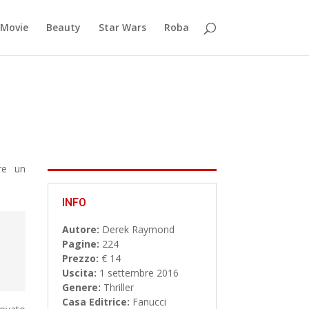
Movie
Beauty
Star Wars
Roba
re un
INFO
Autore:
Derek Raymond
Pagine:
224
Prezzo:
€ 14
Uscita:
1 settembre 2016
Genere:
Thriller
Casa Editrice:
Fanucci