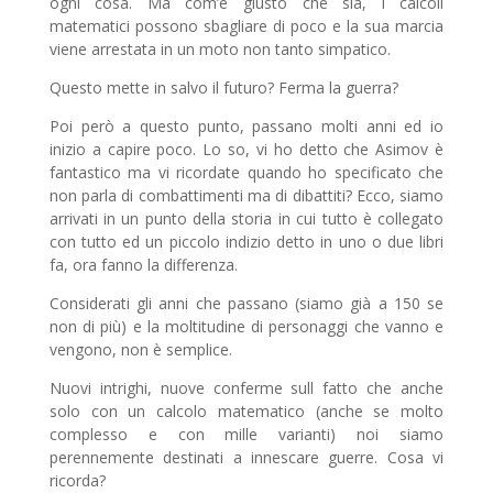
ogni cosa. Ma com’è giusto che sia, i calcoli
matematici possono sbagliare di poco e la sua marcia
viene arrestata in un moto non tanto simpatico.
Questo mette in salvo il futuro? Ferma la guerra?
Poi però a questo punto, passano molti anni ed io
inizio a capire poco. Lo so, vi ho detto che Asimov è
fantastico ma vi ricordate quando ho specificato che
non parla di combattimenti ma di dibattiti? Ecco, siamo
arrivati in un punto della storia in cui tutto è collegato
con tutto ed un piccolo indizio detto in uno o due libri
fa, ora fanno la differenza.
Considerati gli anni che passano (siamo già a 150 se
non di più) e la moltitudine di personaggi che vanno e
vengono, non è semplice.
Nuovi intrighi, nuove conferme sull fatto che anche
solo con un calcolo matematico (anche se molto
complesso e con mille varianti) noi siamo
perennemente destinati a innescare guerre. Cosa vi
ricorda?