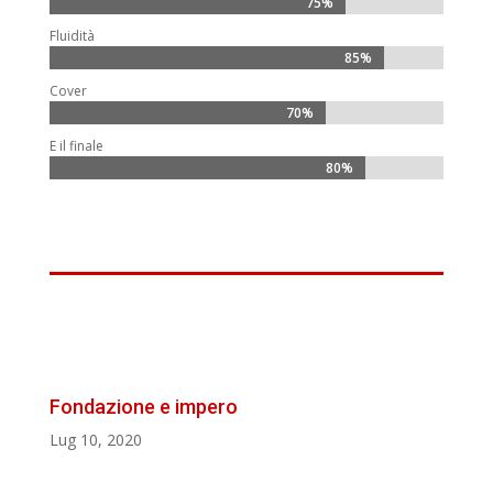
75%
75%
Fluidità
85%
85%
Cover
70%
70%
E il finale
80%
80%
Fondazione e impero
Lug 10, 2020