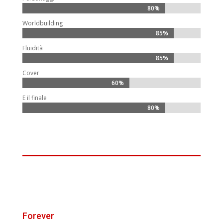
80%
80%
Worldbuilding
85%
85%
Fluidità
85%
85%
Cover
60%
60%
E il finale
80%
80%
Forever