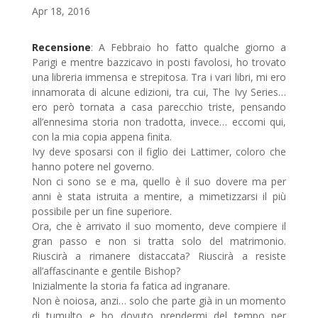
Apr 18, 2016
Recensione
: A Febbraio ho fatto qualche giorno a
Parigi e mentre bazzicavo in posti favolosi, ho trovato
una libreria immensa e strepitosa. Tra i vari libri, mi ero
innamorata di alcune edizioni, tra cui, The Ivy Series…
ero però tornata a casa parecchio triste, pensando
all’ennesima storia non tradotta, invece… eccomi qui,
con la mia copia appena finita.
Ivy deve sposarsi con il figlio dei Lattimer, coloro che
hanno potere nel governo.
Non ci sono se e ma, quello è il suo dovere ma per
anni è stata istruita a mentire, a mimetizzarsi il più
possibile per un fine superiore.
Ora, che è arrivato il suo momento, deve compiere il
gran passo e non si tratta solo del matrimonio.
Riuscirà a rimanere distaccata? Riuscirà a resiste
all’affascinante e gentile Bishop?
Inizialmente la storia fa fatica ad ingranare.
Non è noiosa, anzi… solo che parte già in un momento
di tumulto e ho dovuto prendermi del tempo per