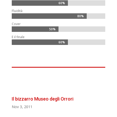
60%
60%
Fluidità
80%
80%
Cover
50%
50%
E il finale
60%
60%
Il bizzarro Museo degli Orrori
Nov 3, 2011