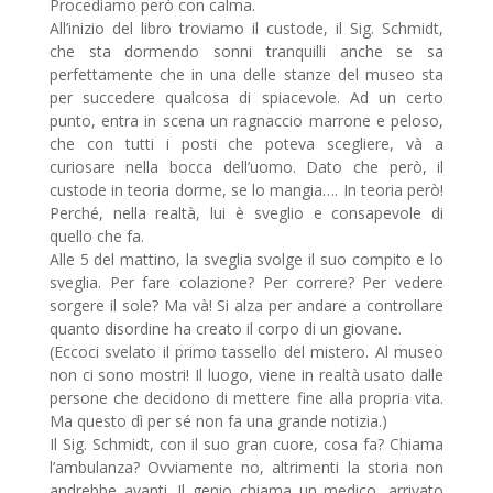
Procediamo però con calma.
All’inizio del libro troviamo il custode, il Sig. Schmidt,
che sta dormendo sonni tranquilli anche se sa
perfettamente che in una delle stanze del museo sta
per succedere qualcosa di spiacevole. Ad un certo
punto, entra in scena un ragnaccio marrone e peloso,
che con tutti i posti che poteva scegliere, và a
curiosare nella bocca dell’uomo. Dato che però, il
custode in teoria dorme, se lo mangia…. In teoria però!
Perché, nella realtà, lui è sveglio e consapevole di
quello che fa.
Alle 5 del mattino, la sveglia svolge il suo compito e lo
sveglia. Per fare colazione? Per correre? Per vedere
sorgere il sole? Ma và! Si alza per andare a controllare
quanto disordine ha creato il corpo di un giovane.
(Eccoci svelato il primo tassello del mistero. Al museo
non ci sono mostri! Il luogo, viene in realtà usato dalle
persone che decidono di mettere fine alla propria vita.
Ma questo dì per sé non fa una grande notizia.)
Il Sig. Schmidt, con il suo gran cuore, cosa fa? Chiama
l’ambulanza? Ovviamente no, altrimenti la storia non
andrebbe avanti. Il genio chiama un medico, arrivato