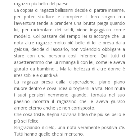
ragazzo più bello del paese.
La coppia di ragazzi bellissimi decide di partire insieme,
per poter studiare e compiere il loro sogno ma
l’avventura tende a prendere una brutta piega quando
lui, per racimolare dei soldi, viene ingaggiato come
modello. Col passare del tempo lei si accorge che lui
nota altre ragazze molto più belle di lei e presa dalla
gelosia, decide di lasciarlo, non volendolo obbligare a
stare con una persona così inferiore. Qui tutti ci
aspetteremmo che lui rimanga lì con lei, come le aveva
giurato da bambino… Ma la bellezza di altre donne è
irresistibile e quindi và.
La ragazza presa dalla disperazione, piano piano
muore dentro e cova l’idea di togliersi la vita. Non muta
i suoi pensieri nemmeno quando, tornata nel suo
paesino incontra il ragazzino che le aveva giurato
amore eterno anche se non corrisposto.
Che cosa triste. Regna sovrana l’idea che più sei bello e
più sei felice.
Ringraziando il cielo, una nota veramente positiva c’è.
Tutti hanno quello che si meritano.