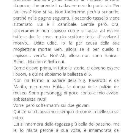
da poco, che prende il cadavere e se lo porta via. Per
far cosa? Non si sa. Non tarderemo però a scoprirlo,
perché nelle pagine seguenti, il secondo tassello viene
sistemato. Lui è il cannibale. Gentile però. Ora,
sinceramente non capisco come si faccia ad essere
tutte e due le cose, ma lo scrittore tenta di svelare il
motivo… Udite udite, lo fa per causa della sua
mogliettina morta! Beh, allora se è per quello si
capisce… vero?… No? Ah, allora non sono l’unica…
Bene… Ma non è finita qui.
Come dicevo prima, in tutte le storie, ci devono essere
i buoni, e qui ne abbiamo la bellezza di 5.
Non mi fermo a parlare della Sig. Pavarotti e del
Marito, nemmeno Hulda, la donna delle pulizie del
museo. Sono personaggi di poco conto a mio avviso,
abbastanza inutili.
Vorrei però soffermarmi sui due giovani.
Qui c’è un chiarissimo esempio di come la bellezza sia
tutto.
Lui si innamora della ragazza più bella del paesino, ma
lei lo rifiuta perché a sua volta, è innamorata del