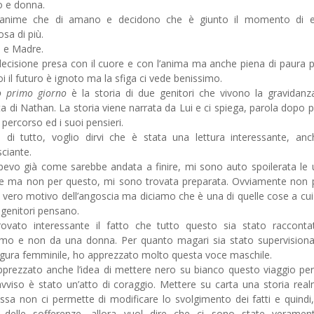
 e donna.
anime che di amano e decidono che è giunto il momento di e
osa di più.
 e Madre.
ecisione presa con il cuore e con l’anima ma anche piena di paura 
oi il futuro è ignoto ma la sfiga ci vede benissimo.
o primo giorno
è la storia di due genitori che vivono la gravidanz
ta di Nathan. La storia viene narrata da Lui e ci spiega, parola dopo p
o percorso ed i suoi pensieri.
 di tutto, voglio dirvi che è stata una lettura interessante, an
ciante.
pevo già come sarebbe andata a finire, mi sono auto spoilerata le 
e ma non per questo, mi sono trovata preparata. Ovviamente non
 il vero motivo dell’angoscia ma diciamo che è una di quelle cose a cui t
i genitori pensano.
ovato interessante il fatto che tutto questo sia stato raccont
mo e non da una donna. Per quanto magari sia stato supervision
igura femminile, ho apprezzato molto questa voce maschile.
prezzato anche l’idea di mettere nero su bianco questo viaggio pe
vviso è stato un’atto di coraggio. Mettere su carta una storia rea
ssa non ci permette di modificare lo svolgimento dei fatti e quindi,
 delle sofferenze, allora vuol dire che ci sono state veramen