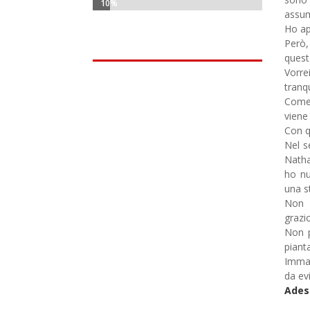
10%
10%
assum
Ho ap
Però,
quest
Vorr
tranq
Come 
viene
Con q
Nel s
Natha
ho nu
una s
Non 
grazi
Non p
pianta
Immag
da evi
Ades