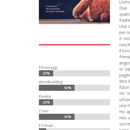
Uomo
Due 
qualc
Padre
Una d
per n
Il mi
nasci
il lor
Prima
angos
Personaggi
Io sa
20%
20%
pagin
dirvi
Worldbuilding
futur
50%
50%
Ho tr
Fluidità
un’uo
20%
20%
una f
Cover
Ho ap
50%
50%
mio a
succe
E il finale
sono