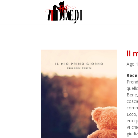
Il 
Ago 1
Rece
Pren
quell
Bene
cosci
comme
Ecco,
era q
Vi ch
giudi