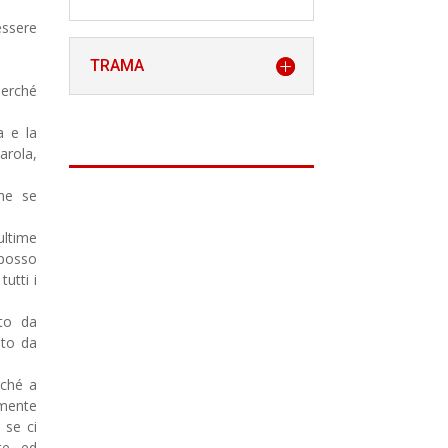
ssere
TRAMA
perché
a e la
arola,
che se
ultime
 posso
utti i
ato da
ato da
rché a
lmente
 se ci
te ed