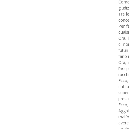
Come
giudi
Tra l
conos
Per f
quals
Ora, 
di no
futur
farlo 
Ora, 
l’ho 
racch
Ecco,
dal f
super
presa 
Ecco,
Aggh
malfo
avere
La de