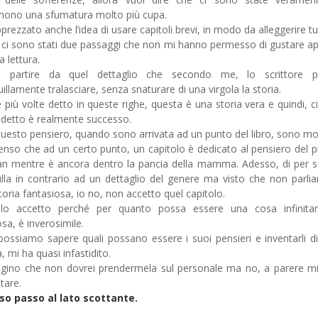
ono una sfumatura molto più cupa.
prezzato anche l’idea di usare capitoli brevi, in modo da alleggerire tu
 ci sono stati due passaggi che non mi hanno permesso di gustare a
a lettura.
ei partire da quel dettaglio che secondo me, lo scrittore p
uillamente tralasciare, senza snaturare di una virgola la storia.
più volte detto in queste righe, questa è una storia vera e quindi, c
 detto è realmente successo.
uesto pensiero, quando sono arrivata ad un punto del libro, sono mo
enso che ad un certo punto, un capitolo è dedicato al pensiero del p
n mentre è ancora dentro la pancia della mamma. Adesso, di per 
lla in contrario ad un dettaglio del genere ma visto che non parli
toria fantasiosa, io no, non accetto quel capitolo.
lo accetto perché per quanto possa essere una cosa infinita
osa, è inverosimile.
ossiamo sapere quali possano essere i suoi pensieri e inventarli d
, mi ha quasi infastidito.
ino che non dovrei prendermela sul personale ma no, a parere m
tare.
so passo al lato scottante.