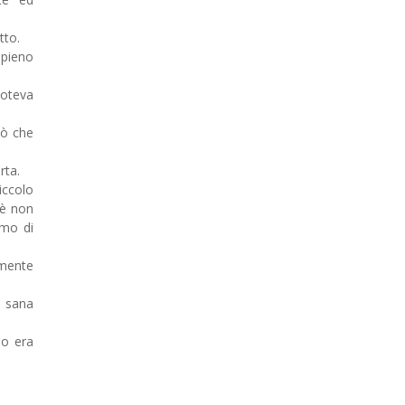
tto.
ppieno
oteva
iò che
rta.
iccolo
sè non
amo di
mente
i sana
io era