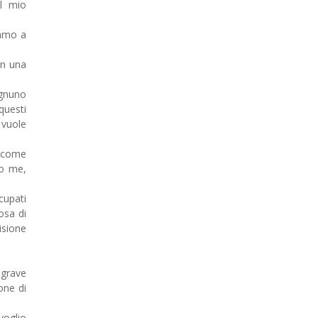
l mio
iamo a
on una
ognuno
questi
 vuole
o come
do me,
cupati
osa di
isione
grave
one di
voglio