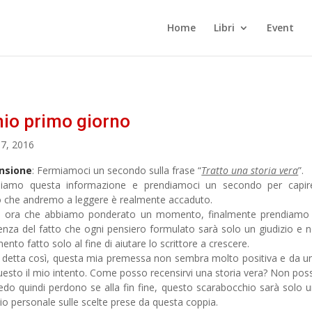
Home
Libri
Event
mio primo giorno
7, 2016
nsione
: Fermiamoci un secondo sulla frase “
Tratto una storia vera
”.
diamo questa informazione e prendiamoci un secondo per capir
o che andremo a leggere è realmente accaduto.
, ora che abbiamo ponderato un momento, finalmente prendiamo 
enza del fatto che ogni pensiero formulato sarà solo un giudizio e 
nto fatto solo al fine di aiutare lo scrittore a crescere.
 detta così, questa mia premessa non sembra molto positiva e da un
uesto il mio intento. Come posso recensirvi una storia vera? Non pos
iedo quindi perdono se alla fin fine, questo scarabocchio sarà solo 
zio personale sulle scelte prese da questa coppia.