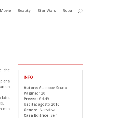
Movie
Beauty
Star Wars
Roba
e che
INFO
piena
non un
Autore:
Giacobbe Scurto
Pagine:
120
 lato,
Prezzo:
€ 4.49
so.
Uscita:
agosto 2016
un mio
Genere:
Narrativa
Casa Editrice:
Self