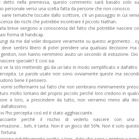
 detto nella premessa, questo commento sarà basato solo su
zio personale verso una scelta fatta da persone che non conosco.
e varie tematiche toccate dallo scrittore, c’è un passaggio in cui ven
cenza dei rischi che potrebbe incontrare il piccolo Nathan.
arla breve vengono a conoscenza del fatto che potrebbe nascere c
iasi forma di handicap.
lungi da me dal voler disquisire veramente su questo argomento… 
i deve sentirsi libero di poter prendere una qualsiasi decisione ma 
i genitori, non hanno nemmeno avuto un secondo di esitazione. Dio
nascere speciale? E così sia.
io ve la sto mettendo giù da un lato in modo semplificato e dall’altr
percepita. Le parole usate non sono ovviamente queste ma secon
iudono bene il pensiero.
 vorrei soffermarmi sul fatto che non sembrano minimamente preoc
uturo molto lontano del proprio piccolo perché loro credono in qualc
iore e loro, a prescindere da tutto, non verranno meno alla dec
dall’altissimo.
 io l’ho percepita così ed è stato agghiacciante.
iacciante perchè il rischio di vederlo nascere con una 
rmazione… beh, è tanta. Non è un gioco del 50%. Non è solo questi
 fortuna.
cisione indubbiamente spetta a loro, dato che sono i genitori e non 