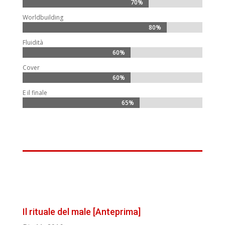
70%
70%
Worldbuilding
80%
80%
Fluidità
60%
60%
Cover
60%
60%
E il finale
65%
65%
Il rituale del male [Anteprima]