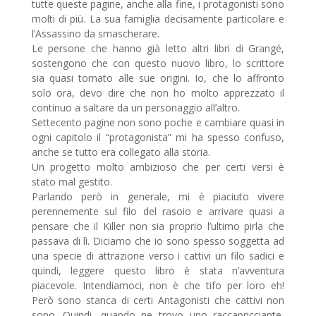
tutte queste pagine, anche alla fine, i protagonisti sono
molti di più. La sua famiglia decisamente particolare e
l’Assassino da smascherare.
Le persone che hanno già letto altri libri di Grangé,
sostengono che con questo nuovo libro, lo scrittore
sia quasi tornato alle sue origini. Io, che lo affronto
solo ora, devo dire che non ho molto apprezzato il
continuo a saltare da un personaggio all’altro.
Settecento pagine non sono poche e cambiare quasi in
ogni capitolo il “protagonista” mi ha spesso confuso,
anche se tutto era collegato alla storia.
Un progetto molto ambizioso che per certi versi è
stato mal gestito.
Parlando però in generale, mi è piaciuto vivere
perennemente sul filo del rasoio e arrivare quasi a
pensare che il Killer non sia proprio l’ultimo pirla che
passava di lì. Diciamo che io sono spesso soggetta ad
una specie di attrazione verso i cattivi un filo sadici e
quindi, leggere questo libro è stata n’avventura
piacevole. Intendiamoci, non è che tifo per loro eh!
Però sono stanca di certi Antagonisti che cattivi non
sono. Quindi, quando ne trovo uno raccapricciante,