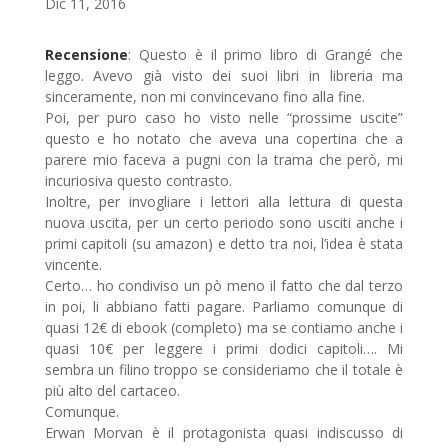
Dic 11, 2016
Recensione
: Questo è il primo libro di Grangé che
leggo. Avevo già visto dei suoi libri in libreria ma
sinceramente, non mi convincevano fino alla fine.
Poi, per puro caso ho visto nelle “prossime uscite”
questo e ho notato che aveva una copertina che a
parere mio faceva a pugni con la trama che però, mi
incuriosiva questo contrasto.
Inoltre, per invogliare i lettori alla lettura di questa
nuova uscita, per un certo periodo sono usciti anche i
primi capitoli (su amazon) e detto tra noi, l’idea è stata
vincente.
Certo… ho condiviso un pò meno il fatto che dal terzo
in poi, li abbiano fatti pagare. Parliamo comunque di
quasi 12€ di ebook (completo) ma se contiamo anche i
quasi 10€ per leggere i primi dodici capitoli…. Mi
sembra un filino troppo se consideriamo che il totale è
più alto del cartaceo.
Comunque.
Erwan Morvan è il protagonista quasi indiscusso di