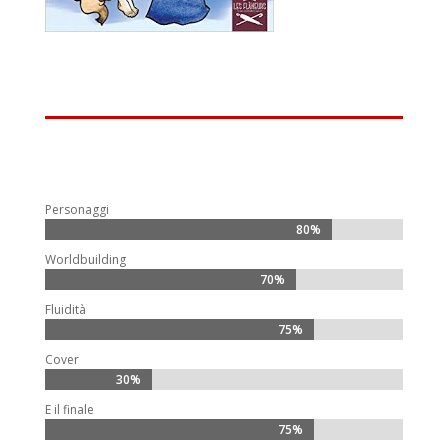
Personaggi
80%
80%
Worldbuilding
70%
70%
Fluidità
75%
75%
Cover
30%
30%
E il finale
75%
75%