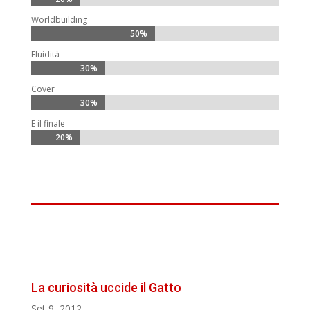
Worldbuilding
50%
50%
Fluidità
30%
30%
Cover
30%
30%
E il finale
20%
20%
La curiosità uccide il Gatto
Set 9, 2012