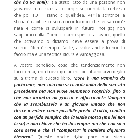
che ha 60 anni).
” sia stato letto da una persona non
giovanissima e sia stato compreso, non dà la certezza
che poi TUTTI siano di quell’idea. Per la scrittrice la
storia è capibile così ma ricordiamoci che lei sa com’è
nata e come si svilupperà in futuro, noi (io) non
sappiamo nulla. Come diciamo spesso al lavoro,
quello
che scriviamo o diciamo, deve essere a prova di
scemo
. Non è sempre facile, a volte anche io non lo
faccio ma è una tecnica sicura e vantaggiosa.
A vostro beneficio, cosa che tendenzialmente non
faccio mai, mi ritrovo qui anche per illuminarvi meglio
sulla trama di questo libro. “
Zora è una vampira da
pochi anni, non solo non si ricorda nulla della sua vita
precedente ma non vuole nemmeno scoprirlo, fino a
che non incontra un grosso e affascinante Vampiro
che la scombussola e un giovane umano che non
riesce a vedere come possibile preda. Il tutto, condito
con un perfido Vampiro che la vuole morta (ma lei non
lo sa) e una chiave che ha da sempre ma che non sa a
cosa serve e che si “comporta” in maniera alquanto
bizzarra.
” Queste poche righe pare non siano