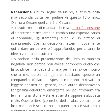
Recensione
: Chi mi segue da un pò, si stupirà della
mia seconda visita per parlare di questo libro ma…
Diamo a Cesare quel che è di Cesare.
Ho avuto modo di mandare la mia
prima Recensione
alla scrittrice e riceverne in cambio una risposta carica
di domande, (giustamente) dubbi e un pizzico di
risentimento. Così ho deciso di mettermi nuovamente
qui e dare un parere più approfondito per chiarire le
idee a voi e soprattutto a lei.
Ho parlato della presentazione del libro in maniera
negativa, non perchè non avessi compreso quello che
la scrittrice intendeva dirci ma per il semplice motivo
che a me, parole del genere, suscitano spesso un
campanello d’allarme. Spesso mi sono ritrovata a
leggere pensieri del genere, dove autori decantavano
l’originalità dell’autore emergente per poi ritrovarmi tra
le mani una storia vista e stravista oppure sviluppata
male. Questo libro (come ho detto l’altra volta) non è
brutto e non è scritto male, a parere mio è stato solo
sviluppato in maniera inappropriata.