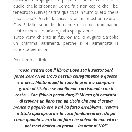
quello che la circonda? Come fa a non capire che il bel
tenebroso (Clave) centra qualcosa in tutto quello che le
è successo? Perchè la chiave si anima e ustiona Zora e
Clave? Mille sono le domande e troppe non hanno
avuto risposta o un’adeguata spiegazione.
Tutto verrà chiarito in futuro? Me lo auguro! Sarebbe
un dramma altrimenti, perché si è alimentata la
curiosità per nulla.
Passiamo al titolo.
“
Cosa c’entra con il libro?! Dove sta il gatto? Sarà
forse Zora? Non trovo nessun collegamento e questo
è male… Molto male! Io sono la prima a comprare
grazie al titolo e se quello non corrisponde con il
resto… Che fiducia posso dargli? Mi era già capitato
di trovare un libro con un titolo che non ci stava
manco a pagarlo oro e mi ha fatto arrabbiare. Trovare
il titolo appropriato è la cosa fondamentale. Un pò
come quando scarichi un film che volevi da una vita e
poi trovi dentro un porno… Insomma! NO!
”