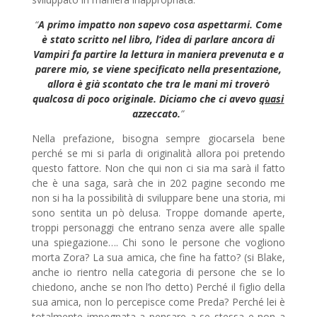
“
A primo impatto non sapevo cosa aspettarmi. Come
è stato scritto nel libro, l’idea di parlare ancora di
Vampiri fa partire la lettura in maniera prevenuta e a
parere mio, se viene specificato nella presentazione,
allora è già scontato che tra le mani mi troverò
qualcosa di poco originale. Diciamo che ci avevo
quasi
azzeccato.
”
Nella prefazione, bisogna sempre giocarsela bene
perché se mi si parla di originalità allora poi pretendo
questo fattore. Non che qui non ci sia ma sarà il fatto
che è una saga, sarà che in 202 pagine secondo me
non si ha la possibilità di sviluppare bene una storia, mi
sono sentita un pò delusa. Troppe domande aperte,
troppi personaggi che entrano senza avere alle spalle
una spiegazione…. Chi sono le persone che vogliono
morta Zora? La sua amica, che fine ha fatto? (si Blake,
anche io rientro nella categoria di persone che se lo
chiedono, anche se non l’ho detto) Perché il figlio della
sua amica, non lo percepisce come Preda? Perché lei è
totalmente impegnata a pensare a se stessa e non a