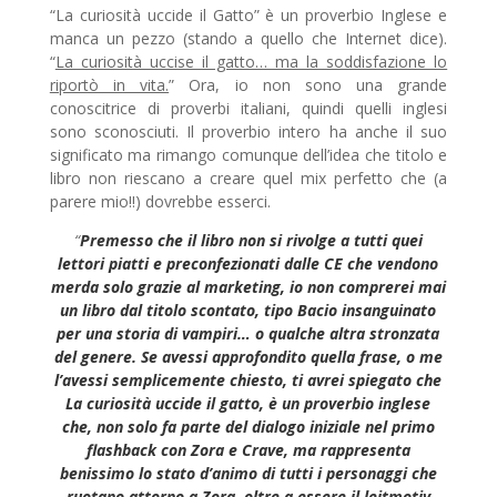
“La curiosità uccide il Gatto” è un proverbio Inglese e
manca un pezzo (stando a quello che Internet dice).
“
La curiosità uccise il gatto… ma la soddisfazione lo
riportò in vita.
” Ora, io non sono una grande
conoscitrice di proverbi italiani, quindi quelli inglesi
sono sconosciuti. Il proverbio intero ha anche il suo
significato ma rimango comunque dell’idea che titolo e
libro non riescano a creare quel mix perfetto che (a
parere mio!!) dovrebbe esserci.
“
Premesso che il libro non si rivolge a tutti quei
lettori piatti e preconfezionati dalle CE che vendono
merda solo grazie al marketing, io non comprerei mai
un libro dal titolo scontato, tipo Bacio insanguinato
per una storia di vampiri… o qualche altra stronzata
del genere. Se avessi approfondito quella frase, o me
l’avessi semplicemente chiesto, ti avrei spiegato che
La curiosità uccide il gatto, è un proverbio inglese
che, non solo fa parte del dialogo iniziale nel primo
flashback con Zora e Crave, ma rappresenta
benissimo lo stato d’animo di tutti i personaggi che
ruotano attorno a Zora, oltre a essere il leitmotiv