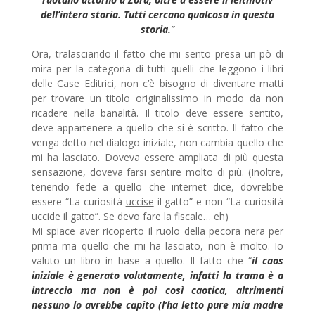
dell’intera storia. Tutti cercano qualcosa in questa
storia.
”
Ora, tralasciando il fatto che mi sento presa un pò di
mira per la categoria di tutti quelli che leggono i libri
delle Case Editrici, non c’è bisogno di diventare matti
per trovare un titolo originalissimo in modo da non
ricadere nella banalità. Il titolo deve essere sentito,
deve appartenere a quello che si è scritto. Il fatto che
venga detto nel dialogo iniziale, non cambia quello che
mi ha lasciato. Doveva essere ampliata di più questa
sensazione, doveva farsi sentire molto di più. (Inoltre,
tenendo fede a quello che internet dice, dovrebbe
essere “La curiosità
uccise
il gatto” e non “La curiosità
uccide
il gatto”. Se devo fare la fiscale… eh)
Mi spiace aver ricoperto il ruolo della pecora nera per
prima ma quello che mi ha lasciato, non è molto. Io
valuto un libro in base a quello. Il fatto che “
il caos
iniziale è generato volutamente, infatti la trama è a
intreccio ma non è poi così caotica, altrimenti
nessuno lo avrebbe capito (l’ha letto pure mia madre