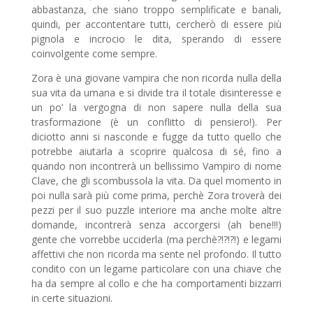
abbastanza, che siano troppo semplificate e banali,
quindi, per accontentare tutti, cercherò di essere più
pignola e incrocio le dita, sperando di essere
coinvolgente come sempre.
Zora è una giovane vampira che non ricorda nulla della
sua vita da umana e si divide tra il totale disinteresse e
un po’ la vergogna di non sapere nulla della sua
trasformazione (è un conflitto di pensiero!). Per
diciotto anni si nasconde e fugge da tutto quello che
potrebbe aiutarla a scoprire qualcosa di sé, fino a
quando non incontrerà un bellissimo Vampiro di nome
Clave, che gli scombussola la vita. Da quel momento in
poi nulla sarà più come prima, perchè Zora troverà dei
pezzi per il suo puzzle interiore ma anche molte altre
domande, incontrerà senza accorgersi (ah bene!!!)
gente che vorrebbe ucciderla (ma perchè?!?!?!) e legami
affettivi che non ricorda ma sente nel profondo. Il tutto
condito con un legame particolare con una chiave che
ha da sempre al collo e che ha comportamenti bizzarri
in certe situazioni.