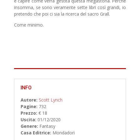
e capire come verrà gestita questa megastoria. Perché
insomma, se sono veramente sette libri così grandi, io
pretendo che poi ci sia la ricerca del sacro Grall.
Come minimo.
INFO
Autore:
Scott Lynch
Pagine:
732
Prezzo:
€ 18
Uscita:
01/12/2020
Genere:
Fantasy
Casa Editrice:
Mondadori