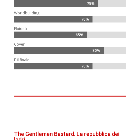
75%
75%
Worldbuilding
70%
70%
Fluidità
65%
65%
Cover
80%
80%
E il finale
70%
70%
The Gentlemen Bastard. La repubblica dei
ladri