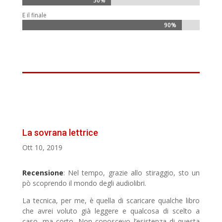
50%
50%
E il finale
90%
90%
La sovrana lettrice
Ott 10, 2019
Recensione
: Nel tempo, grazie allo stiraggio, sto un
pò scoprendo il mondo degli audiolibri.
La tecnica, per me, è quella di scaricare qualche libro
che avrei voluto già leggere e qualcosa di scelto a
caso, ma corto. Non conoscevo l’esistenza di questa