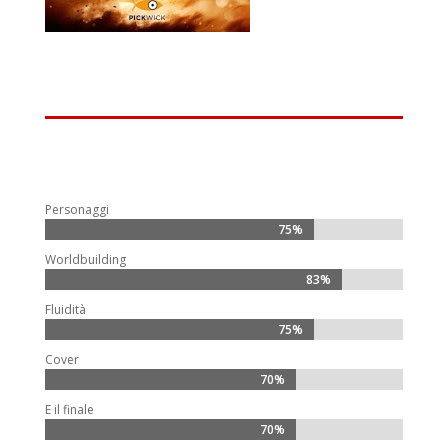
Personaggi
75%
75%
Worldbuilding
83%
83%
Fluidità
75%
75%
Cover
70%
70%
E il finale
70%
70%