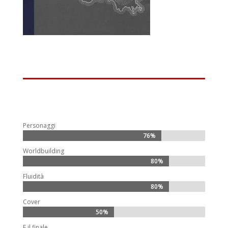
Personaggi
76%
76%
Worldbuilding
80%
80%
Fluidità
80%
80%
Cover
50%
50%
E il finale