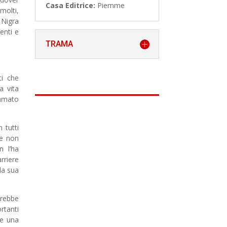
Casa Editrice:
Piemme
molti,
 Nigra
enti e
TRAMA
ti che
a vita
ommato
 tutti
 e non
n l’ha
rriere
la sua
vrebbe
rtanti
re una