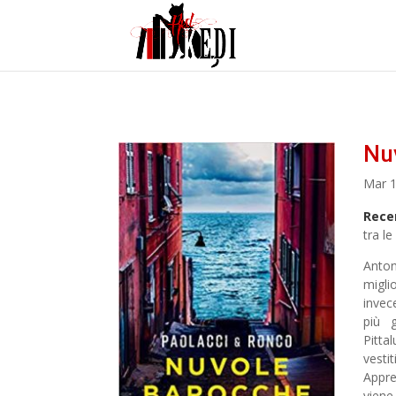
Nuv
Mar 1
Rece
tra le
Anton
migli
invec
più 
Pitta
vesti
Appre
viene