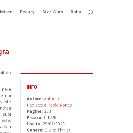
Movie
Beauty
Star Wars
Roba
gra
pitato
INFO
 nelle
hè noi
Autore:
Antonio
ovente
Paolacci
e
Paola Ronco
ndrea
Pagine:
333
i suoi
Prezzo:
€ 17.90
feste.
Uscita:
29/01/2019
attina
Genere:
Giallo
;
Thriller
 dover