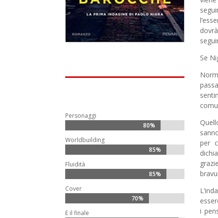
segui
l’ess
dovrà
seguir
Se Ni
Norma
passa
senti
comun
Personaggi
Quell
80%
80%
sanno
Worldbuilding
per c
85%
85%
dichi
grazi
Fluidità
bravu
85%
85%
Cover
L’ind
70%
70%
esser
i pen
E il finale