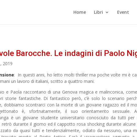
Home
Libri
Event
ole Barocche. Le indagini di Paolo Ni
, 2019
nsione
: In questi anni, ho letto molti thriller ma poche volte mi è ca
 mani un lavoro di italiani, scritto a quattro mani.
io e Paola raccontano di una Genova magica e malinconica, come
ori storie fantastiche. Di fantastico però, c’è solo lo scenario perc
e, dobbiamo scontrarci con la morte di un giovane ragazzo ed il m
gettonato è, sfortnatamente, il suo orientamento sessuale. A
lunga è un giovane studente universitario conosciuto da tutti per 
ti retrò durante il giorno ed il cappotto rosa shocking durante alcune 
zzato da quasi tutti e tendenzialmente, odiato da nessuno, una m
 trovato morto al Porto Antico. Sarà il vicequestore aggiunto a