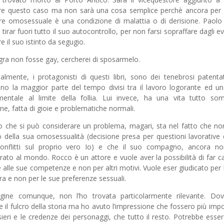
re questo caso ma non sarà una cosa semplice perchè ancora per 
ere omosessuale è una condizione di malattia o di derisione. Paolo
 tirar fuori tutto il suo autocontrollo, per non farsi sopraffare dagli ev
e il suo istinto da segugio.
gra non fosse gay, cercherei di sposarmelo.
lmente, i protagonisti di questi libri, sono dei tenebrosi patenta
no la maggior parte del tempo divisi tra il lavoro logorante ed un
mentale al limite della follia. Lui invece, ha una vita tutto s
e, fatta di gioie e problematiche normali.
o che si può considerare un problema, magari, sta nel fatto che non
 della sua omosessualità (decisione presa per questioni lavorative
onflitti sul proprio vero Io) e che il suo compagno, ancora no
arato al mondo. Rocco è un attore e vuole aver la possibilità di far ca
e alle sue competenze e non per altri motivi. Vuole eser giudicato per 
ra e non per le sue preferenze sessuali.
agine comunque, non l’ho trovata particolarmente rilevante. Do
e il fulcro della storia ma ho avuto l’impressione che fossero più impo
sieri e le credenze dei personaggi, che tutto il resto. Potrebbe esse