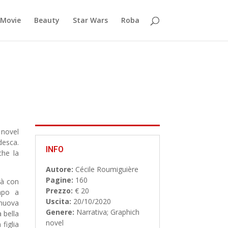
Movie
Beauty
Star Wars
Roba
novel
desca.
INFO
che la
Autore:
Cécile Roumiguière
Pagine:
160
rà con
Prezzo:
€ 20
mpo a
Uscita:
20/10/2020
 nuova
Genere:
Narrativa;
Graphich
 bella
novel
figlia