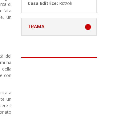
Casa Editrice:
Rizzoli
rca di
a fata
te, un
TRAMA
tà del
 mi ha
 della
he con
cita a
nte un
ere il
onato