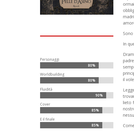
ormai
obbli
madri
amore
Sono d
In qu
Dramm
Personaggi
padre
80%
80%
sempr
princ
Worldbuilding
il vol
80%
80%
Fluidità
Legge
90%
90%
trova
lieto
Cover
nost
85%
85%
nessu
E il finale
Come 
85%
85%