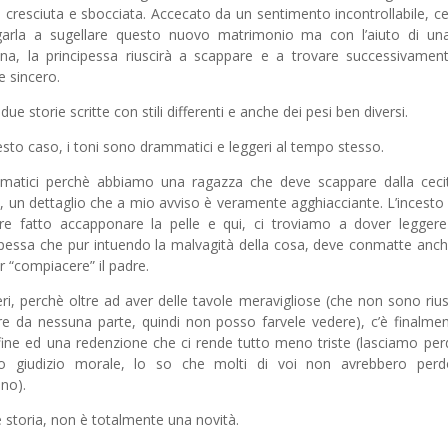
 cresciuta e sbocciata. Accecato da un sentimento incontrollabile, ce
garla a sugellare questo nuovo matrimonio ma con l’aiuto di un
na, la principessa riuscirà a scappare e a trovare successivamen
 sincero.
ue storie scritte con stili differenti e anche dei pesi ben diversi.
esto caso, i toni sono drammatici e leggeri al tempo stesso.
atici perchè abbiamo una ragazza che deve scappare dalla ceci
, un dettaglio che a mio avviso è veramente agghiacciante. L’incesto
e fatto accapponare la pelle e qui, ci troviamo a dover leggere
ipessa che pur intuendo la malvagità della cosa, deve conmatte anc
er “compiacere” il padre.
ri, perchè oltre ad aver delle tavole meravigliose (che non sono rius
re da nessuna parte, quindi non posso farvele vedere), c’è finalme
 fine ed una redenzione che ci rende tutto meno triste (lasciamo perd
ro giudizio morale, lo so che molti di voi non avrebbero perd
no).
storia, non è totalmente una novità.