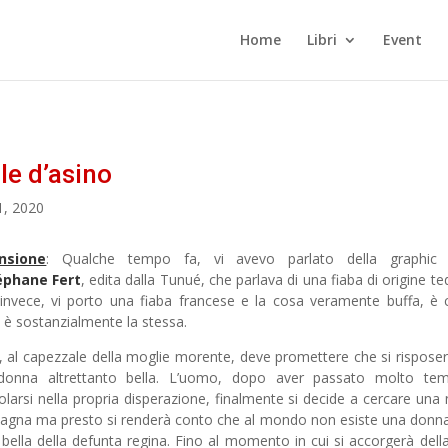
Home
Libri
Event
le d’asino
1, 2020
nsione
: Qualche tempo fa, vi avevo parlato della graphic 
éphane Fert
, edita dalla Tunué, che parlava di una fiaba di origine te
invece, vi porto una fiaba francese e la cosa veramente buffa, è 
a è sostanzialmente la stessa.
, al capezzale della moglie morente, deve promettere che si rispose
donna altrettanto bella. L’uomo, dopo aver passato molto te
iolarsi nella propria disperazione, finalmente si decide a cercare una
gna ma presto si renderà conto che al mondo non esiste una donna
 bella della defunta regina. Fino al momento in cui si accorgerà della 