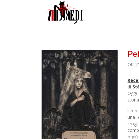
Pel
Ott 2
Rece
di
St
Oggi 
stori
Un re
una 
crogl
compa
o più