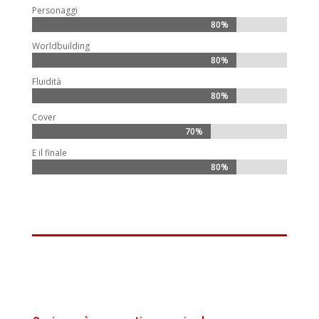
Personaggi
80%
80%
Worldbuilding
80%
80%
Fluidità
80%
80%
Cover
70%
70%
E il finale
80%
80%