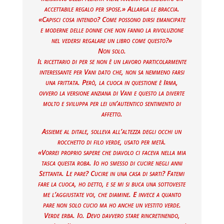
accettabile regalo per spose.» Allarga le braccia.
«Capisci cosa intendo? Come possono dirsi emancipate
e moderne delle donne che non fanno la rivoluzione
nel vedersi regalare un libro come questo?»
Non solo.
Il ricettario di per se non è un lavoro particolarmente
interessante per Vani dato che, non sa nemmeno farsi
una frittata. Però, la cuoca in questione è Irma,
ovvero la versione anziana di Vani e questo la diverte
molto e sviluppa per lei un’autentico sentimento di
affetto.
Assieme al ditale, solleva all’altezza degli occhi un
rocchetto di filo verde, usato per metà.
«Vorrei proprio sapere che diavolo ci faceva nella mia
tasca questa roba. Io ho smesso di cucire negli anni
Settanta. Le pare? Cucire in una casa di sarti? Fatemi
fare la cuoca, ho detto, e se mi si buca una sottoveste
me l’aggiustate voi, che diamine. E invece a quanto
pare non solo cucio ma ho anche un vestito verde.
Verde erba. Io. Devo davvero stare rincretinendo,