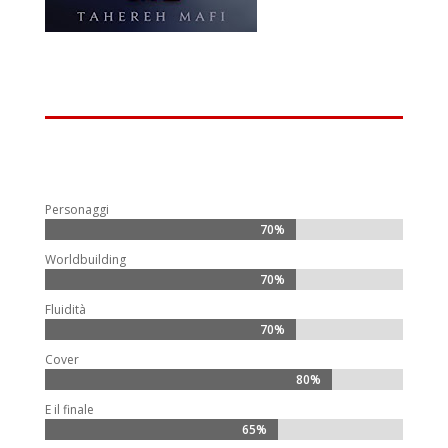
Personaggi
70%
70%
Worldbuilding
70%
70%
Fluidità
70%
70%
Cover
80%
80%
E il finale
65%
65%