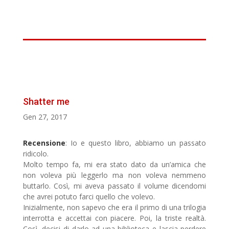
Shatter me
Gen 27, 2017
Recensione
: Io e questo libro, abbiamo un passato
ridicolo.
Molto tempo fa, mi era stato dato da un’amica che
non voleva più leggerlo ma non voleva nemmeno
buttarlo. Così, mi aveva passato il volume dicendomi
che avrei potuto farci quello che volevo.
Inizialmente, non sapevo che era il primo di una trilogia
interrotta e accettai con piacere. Poi, la triste realtà.
Così, decisi di darlo ad una biblioteca e lascia perdere