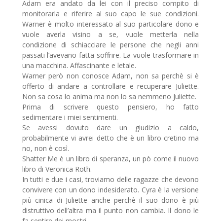
Adam era andato da lei con il preciso compito di
monitorarla e riferire al suo capo le sue condizioni.
Warner è molto interessato al suo particolare dono e
vuole averla visino a se, vuole metterla nella
condizione di schiacciare le persone che negli anni
passati l’avevano fatta soffrire. La vuole trasformare in
una macchina. Affascinante e letale.
Warner però non conosce Adam, non sa perchè si è
offerto di andare a controllare e recuperare Juliette.
Non sa cosa lo anima ma non lo sa nemmeno Juliette.
Prima di scrivere questo pensiero, ho fatto
sedimentare i miei sentimenti.
Se avessi dovuto dare un giudizio a caldo,
probabilmente vi avrei detto che è un libro cretino ma
no, non è così.
Shatter Me è un libro di speranza, un pò come il nuovo
libro di Veronica Roth.
In tutti e due i casi, troviamo delle ragazze che devono
convivere con un dono indesiderato. Cyra è la versione
più cinica di Juliette anche perchè il suo dono è più
distruttivo dell’altra ma il punto non cambia. Il dono le
fa sentire dei mostri.