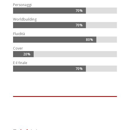
Personaggi
70%
70%
Worldbuilding
70%
70%
Fluidità
80%
80%
Cover
20%
20%
E il finale
70%
70%