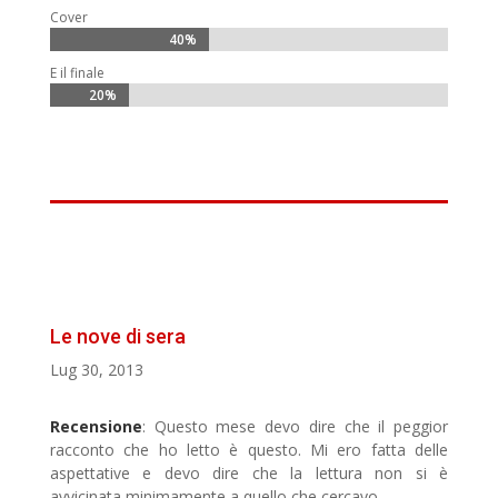
Cover
40%
40%
E il finale
20%
20%
Le nove di sera
Lug 30, 2013
Recensione
: Questo mese devo dire che il peggior
racconto che ho letto è questo. Mi ero fatta delle
aspettative e devo dire che la lettura non si è
avvicinata minimamente a quello che cercavo.