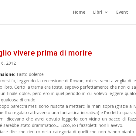
Home
Libri
Event
lio vivere prima di morire
16, 2012
nsione
: Tasto dolente.
 mesi fa, leggendo la recensione di Rowan, mi era venuta voglia di l
o libro. Certo la trama era tosta, sapevo perfettamente che non ci s
 un finale dolce, però ero in quel periodo in cui volevo leggere qualc
, qualcosa di crudo.
dopo parecchi mesi sono riuscita a metterci le mani sopra (grazie a
e l’ha regalato attraverso una fantastica iniziativa) e l’ho letto quasi s
 mi dicevano che avrei dovuto leggerlo con vicino un pacco di fazzo
é sarebbe stato drammatico… Ecco, io i fazzoletti non li avevo.
iace dire che rientro nella categoria di quelli che non hanno pianto