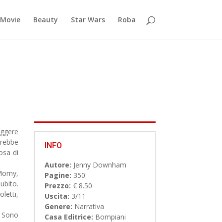
Movie
Beauty
Star Wars
Roba
eggere
arebbe
INFO
osa di
Autore:
Jenny Downham
 Momy,
Pagine:
350
ubito.
Prezzo:
€ 8.50
letti,
Uscita:
3/11
Genere:
Narrativa
. Sono
Casa Editrice:
Bompiani