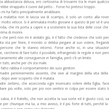
ta abbastanza delusa, ero certissima di trovarmi tra le mani qualco
rebbe strappato il cuore dal petto… Forse ho preteso troppo.
 mi ha fatto principalmente arrabbiare.
a malattia non le lascia via di scampo, è solo un conto alla rove
 molto veloce. Si è ammalata molto giovane e questo di per sé è un
nda, che mi porta a capire e a sostenere la sua lista delle cose che
prima di morire.
o che però non mi è andato giù, è il fatto che credesse che solo per
ita sta per finire, il mondo si debba piegare al suo volere, fregan
 persone che le stanno intorno. Forse anche io, in una situazio
e, cercherei di fare tutto il possibile, infrangendo le regole e non pe
tariamente alle conseguenze in famiglia, però c’è un limite.
r tutti, anche per chi sta male.
 fatto rabbia il comportamento dei suoi genitori.
adre perennemente assente, che vive al margine della vita della f
 dopo aver scoperto che è malata.
dre zerbino, che asseconda ogni insensato volere della figlia, fac
liare più volte, solo per poi non sentirsi in colpa per essere stato 
i salva, è il fratello, che non accetta la sua sorte ed è giusto così, s
ile per chiunque ma lui, a mio avviso, è il più forte di tutti, perché la
 sempre e non come una demente.