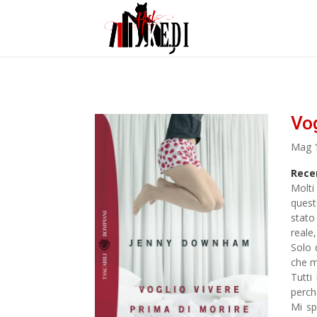
Vog
Mag 
Rece
Molti
quest
stato
reale
Solo 
che m
Tutti
perch
Mi sp