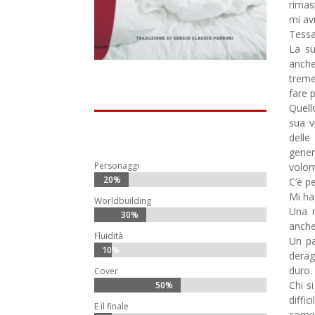
rimas
mi av
Tessa
La su
anche
treme
fare 
Quell
sua v
delle
gener
Personaggi
volon
20%
20%
C’è pe
Mi ha
Worldbuilding
Una m
30%
30%
anche
Fluidità
Un pa
10%
10%
derag
duro.
Cover
Chi s
50%
50%
diffic
E il finale
come