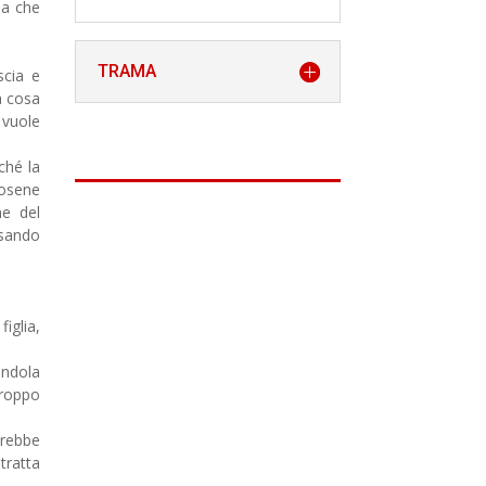
sa che
TRAMA
scia e
a cosa
 vuole
ché la
dosene
ne del
nsando
iglia,
endola
troppo
arebbe
 tratta