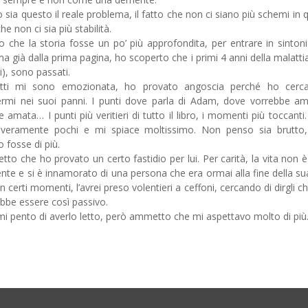
 sia questo il reale problema, il fatto che non ci siano più schemi in 
che non ci sia più stabilità.
o che la storia fosse un po’ più approfondita, per entrare in sinton
 ma già dalla prima pagina, ho scoperto che i primi 4 anni della malattia 
ili), sono passati.
atti mi sono emozionata, ho provato angoscia perché ho cerca
rmi nei suoi panni. I punti dove parla di Adam, dove vorrebbe a
e amata… I punti più veritieri di tutto il libro, i momenti più toccanti
veramente pochi e mi spiace moltissimo. Non penso sia brutto,
o fosse di più.
to che ho provato un certo fastidio per lui. Per carità, la vita non è
nte e si è innamorato di una persona che era ormai alla fine della sua
in certi momenti, l’avrei preso volentieri a ceffoni, cercando di dirgli c
bbe essere così passivo.
i pento di averlo letto, però ammetto che mi aspettavo molto di più