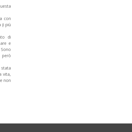
questa
ia con
(i più
to di
mare e
. Sono
 però
 stata
 vita,
he non
.