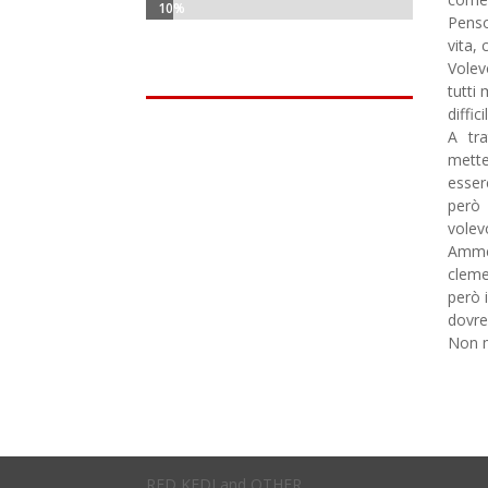
10%
10%
Penso
vita, 
Volev
tutti
diffic
A tr
mette
esser
però 
volev
Ammet
cleme
però 
dovre
Non m
RED KEDI and OTHER