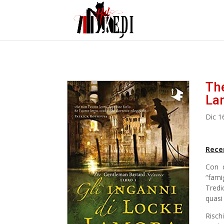
The
La
Dic 1
Rece
Con q
“fami
Tredi
quasi
Risch