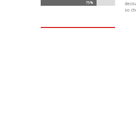
75%
75%
decis
so ch