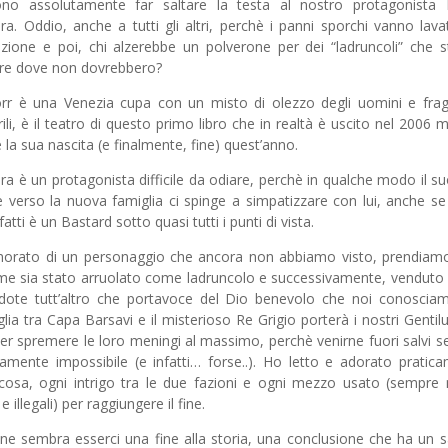
ono assolutamente far saltare la testa al nostro protagonista
a. Oddio, anche a tutti gli altri, perchè i panni sporchi vanno lava
ezione e poi, chi alzerebbe un polverone per dei “ladruncoli” che 
re dove non dovrebbero?
r è una Venezia cupa con un misto di olezzo degli uomini e fra
rili, è il teatro di questo primo libro che in realtà è uscito nel 2006 
e la sua nascita (e finalmente, fine) quest’anno.
a è un protagonista difficile da odiare, perchè in qualche modo il su
e verso la nuova famiglia ci spinge a simpatizzare con lui, anche se
fatti è un Bastard sotto quasi tutti i punti di vista.
orato di un personaggio che ancora non abbiamo visto, prendiam
me sia stato arruolato come ladruncolo e successivamente, venduto
dote tutt’altro che portavoce del Dio benevolo che noi conoscia
glia tra Capa Barsavi e il misterioso Re Grigio porterà i nostri Gentil
er spremere le loro meningi al massimo, perchè venirne fuori salvi 
camente impossibile (e infatti… forse..). Ho letto e adorato pratic
cosa, ogni intrigo tra le due fazioni e ogni mezzo usato (sempre
e illegali) per raggiungere il fine.
fine sembra esserci una fine alla storia, una conclusione che ha un 