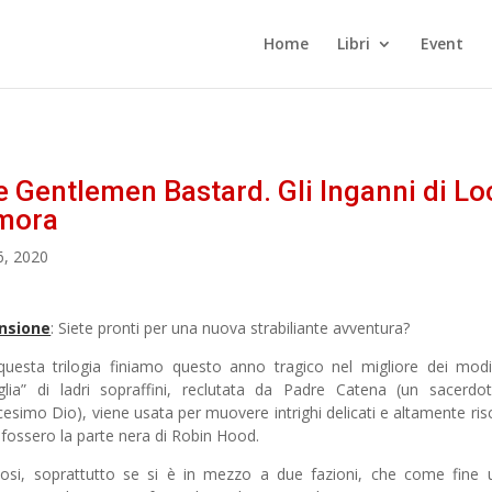
Home
Libri
Event
 Gentlemen Bastard. Gli Inganni di Lo
mora
6, 2020
nsione
: Siete pronti per una nuova strabiliante avventura?
uesta trilogia finiamo questo anno tragico nel migliore dei mod
glia” di ladri sopraffini, reclutata da Padre Catena (un sacerdo
cesimo Dio), viene usata per muovere intrighi delicati e altamente risc
 fossero la parte nera di Robin Hood.
iosi, soprattutto se si è in mezzo a due fazioni, che come fine 