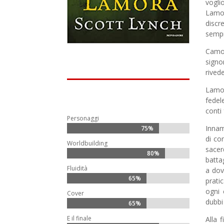
vogli
Lamor
discr
semp
Camor
signo
rived
Lamor
fedel
conti 
Personaggi
Innam
75%
75%
di co
Worldbuilding
sacer
80%
80%
batta
Fluidità
a dov
65%
65%
prati
ogni 
Cover
dubbi 
65%
65%
E il finale
Alla 