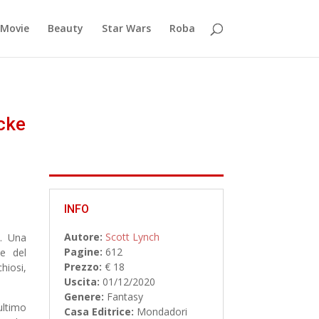
Movie
Beauty
Star Wars
Roba
cke
INFO
Autore:
Scott Lynch
i. Una
Pagine:
612
te del
Prezzo:
€ 18
hiosi,
Uscita:
01/12/
2020
Genere:
Fantasy
ultimo
Casa Editrice:
Mondadori