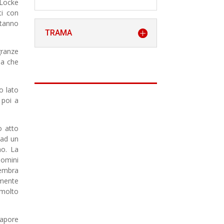
 Locke
ti con
stanno
TRAMA
granze
ma che
o lato
 poi a
o atto
 ad un
mo. La
uomini
sembra
amente
 molto
sapore