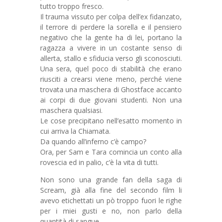
tutto troppo fresco.
Il trauma vissuto per colpa dell’ex fidanzato,
il terrore di perdere la sorella e il pensiero
negativo che la gente ha di lei, portano la
ragazza a vivere in un costante senso di
allerta, stallo e sfiducia verso gli sconosciuti.
Una sera, quel poco di stabilità che erano
riusciti a crearsi viene meno, perché viene
trovata una maschera di Ghostface accanto
ai corpi di due giovani studenti. Non una
maschera qualsiasi.
Le cose precipitano nell’esatto momento in
cui arriva la Chiamata.
Da quando all’inferno c’è campo?
Ora, per Sam e Tara comincia un conto alla
rovescia ed in palio, c’è la vita di tutti.
Non sono una grande fan della saga di
Scream, già alla fine del secondo film li
avevo etichettati un pò troppo fuori le righe
per i miei gusti e no, non parlo della
quantità di sangue.