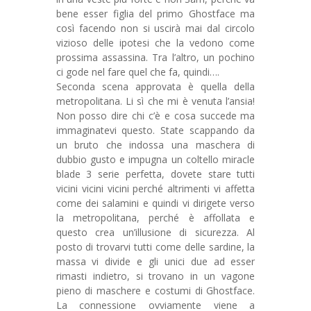
bene esser figlia del primo Ghostface ma
così facendo non si uscirà mai dal circolo
vizioso delle ipotesi che la vedono come
prossima assassina. Tra l’altro, un pochino
ci gode nel fare quel che fa, quindi….
Seconda scena approvata è quella della
metropolitana. Li sì che mi è venuta l’ansia!
Non posso dire chi c’è e cosa succede ma
immaginatevi questo. State scappando da
un bruto che indossa una maschera di
dubbio gusto e impugna un coltello miracle
blade 3 serie perfetta, dovete stare tutti
vicini vicini vicini perché altrimenti vi affetta
come dei salamini e quindi vi dirigete verso
la metropolitana, perché è affollata e
questo crea un’illusione di sicurezza. Al
posto di trovarvi tutti come delle sardine, la
massa vi divide e gli unici due ad esser
rimasti indietro, si trovano in un vagone
pieno di maschere e costumi di Ghostface.
La connessione ovviamente viene a