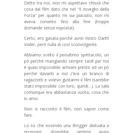
Detto tra noi, non mi aspettavo chissà che
cosa dal film dato che nel “Il risveglio della
Forza” per quanto mi sia piaciuto, non mi
aveva convinto fino alla fine (troppe
domande senza risposta!).
Certo, ero gasata perché avrei rivisto Darth
Vader, però nulla di così sconvolgente.
Abbiamo scelto il penultimo spettacolo, un
pò perché mangiando sempre tardi per noi
è quasi impossibile arrivare presto ed un pò
perché davanti a noi c’era un branco di
ragazzotti e volevo gustarmi il film (sarebbe
stato impossibile con loro, quindi…). La sala
comunque era abbastanza vuota, cosa che
io amo.
Non vi racconto il film, non saprei come
fare.
Lo so che essendo una Blogger abituata a
recensire, dovrebbe venirmi quasi