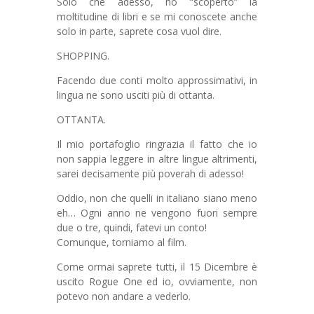
Solo che adesso, ho “scoperto” la
moltitudine di libri e se mi conoscete anche
solo in parte, saprete cosa vuol dire.
SHOPPING.
Facendo due conti molto approssimativi, in
lingua ne sono usciti più di ottanta.
OTTANTA.
Il mio portafoglio ringrazia il fatto che io
non sappia leggere in altre lingue altrimenti,
sarei decisamente più poverah di adesso!
Oddio, non che quelli in italiano siano meno
eh… Ogni anno ne vengono fuori sempre
due o tre, quindi, fatevi un conto!
Comunque, torniamo al film.
Come ormai saprete tutti, il 15 Dicembre è
uscito Rogue One ed io, ovviamente, non
potevo non andare a vederlo.