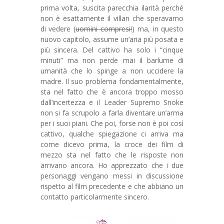
prima volta, suscita parecchia ilarità perché
non è esattamente il villan che speravamo
di vedere (
uomini compresi!
) ma, in questo
nuovo capitolo, assume un’aria più posata e
più sincera. Del cattivo ha solo i “cinque
minuti” ma non perde mai il barlume di
umanità che lo spinge a non uccidere la
madre. Il suo problema fondamentalmente,
sta nel fatto che è ancora troppo mosso
dall’incertezza e il Leader Supremo Snoke
non si fa scrupolo a farla diventare un’arma
per i suoi piani. Che poi, forse non è poi così
cattivo, qualche spiegazione ci arriva ma
come dicevo prima, la croce dei film di
mezzo sta nel fatto che le risposte non
arrivano ancora. Ho apprezzato che i due
personaggi vengano messi in discussione
rispetto al film precedente e che abbiano un
contatto particolarmente sincero.