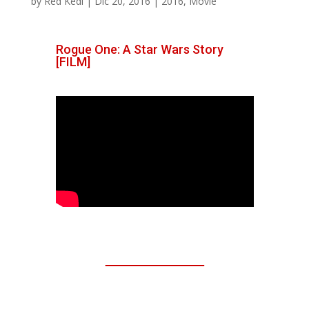
by
Red Kedi
|
Dic 20, 2016
|
2016
,
Movie
Rogue One: A Star Wars Story
[FILM]