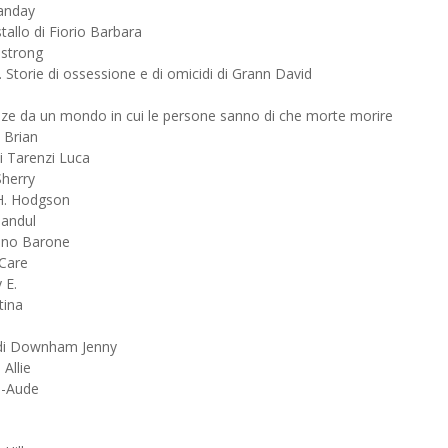
Landay
tallo di Fiorio Barbara
mstrong
 Storie di ossessione e di omicidi di Grann David
ize da un mondo in cui le persone sanno di che morte morire
 Brian
di Tarenzi Luca
herry
 H. Hodgson
Gandul
iano Barone
 Care
 E.
tina
e di Downham Jenny
Allie
ie-Aude