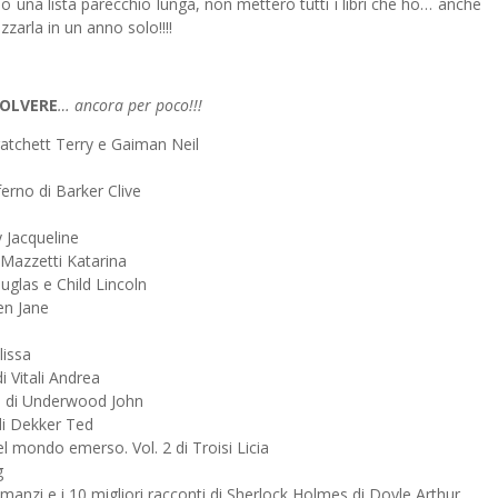
o una lista parecchio lunga, non metterò tutti i libri che ho… anche
zarla in un anno solo!!!!
POLVERE
… ancora per poco!!!
ratchett Terry e Gaiman Neil
nferno di Barker Clive
a
y Jacqueline
i Mazzetti Katarina
ouglas e Child Lincoln
en Jane
lissa
 Vitali Andrea
re di Underwood John
 di Dekker Ted
l mondo emerso. Vol. 2 di Troisi Licia
g
manzi e i 10 migliori racconti di Sherlock Holmes di Doyle Arthur