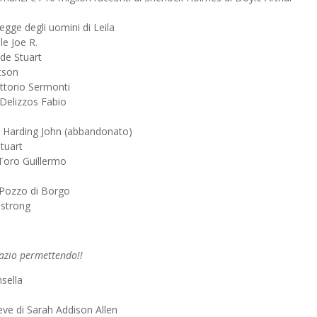
legge degli uomini di Leila
le Joe R.
ide Stuart
tson
ittorio Sermonti
i Delizzos Fabio
i di Harding John (abbandonato)
tuart
 Toro Guillermo
e Pozzo di Borgo
mstrong
azio permettendo!!
sella
eve di Sarah Addison Allen