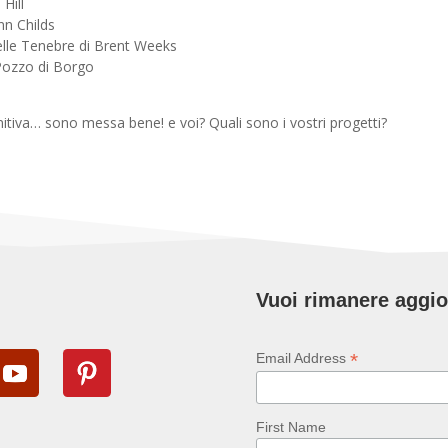
Hill
ynn Childs
delle Tenebre di Brent Weeks
 Pozzo di Borgo
itiva… sono messa bene! e voi? Quali sono i vostri progetti?
Vuoi rimanere aggi
*
Email Address
First Name