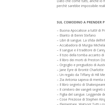
Dato che come tutti, anche io h
perchè sarebbe impossibile realiz
SUL COMODINO A PRENDER 
– Buona Apocalisse a tutti! di P
– Elianto di Benni Stefano
– Libri di sangue. La sfida dell’i
– Accabadora di Murgia Michel
– Il sangue e il traditore di Care
– Il tizio della tomba accanto d
– Il libro dei morti di Preston D
– Orgoglio e pregiudizio di Aust
– Jane Eyre di Brontë Charlotte
– Un regalo da Tiffany di Hill Me
– Zia Antonia sapeva di menta di
– Il libro segreto di Shakespea
– Il cimitero dei vangeli segreti
– Figlia del sangue. Leggende de
– Cose Preziose di Stephen Kin
– Elementare, Watson! Tutti i ro