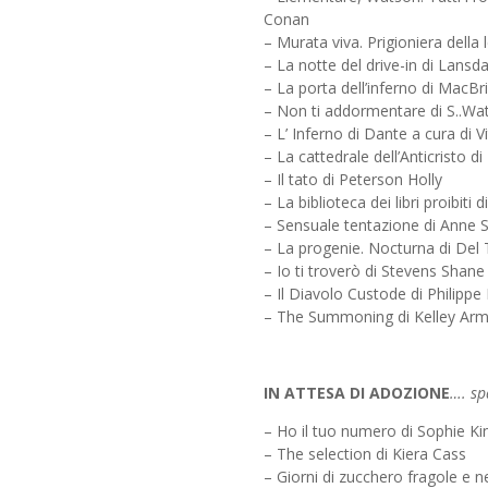
Conan
– Murata viva. Prigioniera della 
– La notte del drive-in di Lansda
– La porta dell’inferno di MacBr
– Non ti addormentare di S..Wa
– L’ Inferno di Dante a cura di V
– La cattedrale dell’Anticristo d
– Il tato di Peterson Holly
– La biblioteca dei libri proibit
– Sensuale tentazione di Anne S
– La progenie. Nocturna di Del
– Io ti troverò di Stevens Shane
– Il Diavolo Custode di Philipp
– The Summoning di Kelley Ar
IN ATTESA DI ADOZIONE
…. sp
– Ho il tuo numero di Sophie Kin
– The selection di Kiera Cass
– Giorni di zucchero fragole e n