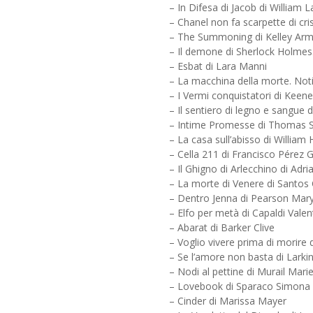
– In Difesa di Jacob di William 
– Chanel non fa scarpette di cris
– The Summoning di Kelley Ar
– Il demone di Sherlock Holmes.
– Esbat di Lara Manni
– La macchina della morte. Not
– I Vermi conquistatori di Keene
– Il sentiero di legno e sangue 
– Intime Promesse di Thomas S
– La casa sull’abisso di William
– Cella 211 di Francisco Pérez 
– Il Ghigno di Arlecchino di Adr
– La morte di Venere di Santos
– Dentro Jenna di Pearson Mary
– Elfo per metà di Capaldi Valen
– Abarat di Barker Clive
– Voglio vivere prima di morir
– Se l’amore non basta di Larkin 
– Nodi al pettine di Murail Mar
– Lovebook di Sparaco Simona
– Cinder di Marissa Mayer