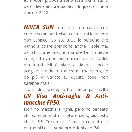
ed i buoni propositi sono stati dichiarati. Io
però devo ancora parlarvi di questa ultima
box del 2018…
NIVEA SUN
torniamo alla carica con
creme solari per il viso, cosa di cui io ancora
non capisco. Lo so, tutte le persone che
vanno a sciare prendono anche il sole ma,
per chi come me, non si diletta in queste
cose, si trova poi per le mani prodotti validi
ma inutili. Mi è piaciuta l’idea di poter
scegliere tra due tipi di creme ma ripeto, un
pò più di varietà su queste cose, non
sarebbe male.
Tra le due scelte, io ho comunque scelto
UV Viso Anti-rughe & Anti-
macchie FP50
.
Non ho macchie e righe, però ho pensato
che sarebbe stata meglio questa, piuttosto
che la BB Cream che è un pò colorata. In
entrambi i casi, sono protezioni alte (50).