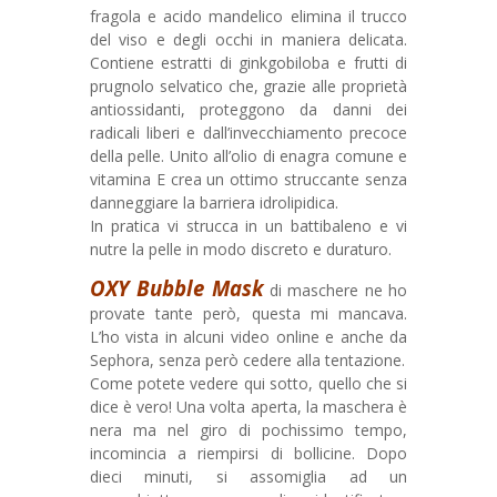
fragola e acido mandelico elimina il trucco
del viso e degli occhi in maniera delicata.
Contiene estratti di ginkgobiloba e frutti di
prugnolo selvatico che, grazie alle proprietà
antiossidanti, proteggono da danni dei
radicali liberi e dall’invecchiamento precoce
della pelle. Unito all’olio di enagra comune e
vitamina E crea un ottimo struccante senza
danneggiare la barriera idrolipidica.
In pratica vi strucca in un battibaleno e vi
nutre la pelle in modo discreto e duraturo.
OXY Bubble Mask
di maschere ne ho
provate tante però, questa mi mancava.
L’ho vista in alcuni video online e anche da
Sephora, senza però cedere alla tentazione.
Come potete vedere qui sotto, quello che si
dice è vero! Una volta aperta, la maschera è
nera ma nel giro di pochissimo tempo,
incomincia a riempirsi di bollicine. Dopo
dieci minuti, si assomiglia ad un