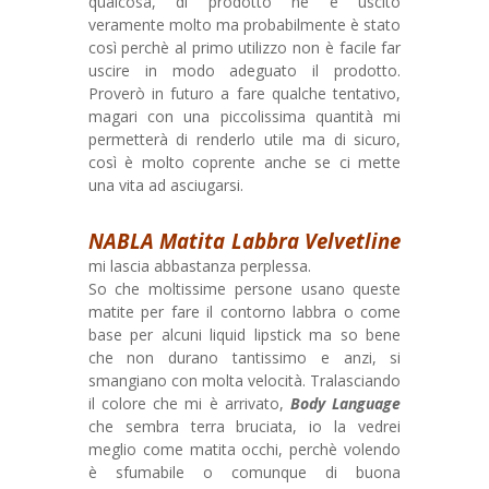
qualcosa, di prodotto ne è uscito
veramente molto ma probabilmente è stato
così perchè al primo utilizzo non è facile far
uscire in modo adeguato il prodotto.
Proverò in futuro a fare qualche tentativo,
magari con una piccolissima quantità mi
permetterà di renderlo utile ma di sicuro,
così è molto coprente anche se ci mette
una vita ad asciugarsi.
NABLA Matita Labbra Velvetline
mi lascia abbastanza perplessa.
So che moltissime persone usano queste
matite per fare il contorno labbra o come
base per alcuni liquid lipstick ma so bene
che non durano tantissimo e anzi, si
smangiano con molta velocità. Tralasciando
il colore che mi è arrivato,
Body Language
che sembra terra bruciata, io la vedrei
meglio come matita occhi, perchè volendo
è sfumabile o comunque di buona