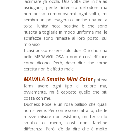
lacrimare gli occhi. Una volta che inizia ad
asciugarsi, perde l’intensità dell’odore ma
non posso commuovermi ogni volta, mi
sembra un pò esagerato. anche una volta
tolta, l’unica nota positiva è che sono
riuscita a toglierla in modo uniforme ma, le
schifezze sono rimaste al loro posto, sul
mio viso.
I casi posso essere solo due. O io ho una
pelle MERAVIGLIOSA o non è così efficace
come dicono. Però, devo dire che come
ceretta non è affatto male!
MAVALA Smalto Mini Color
poteva
farmi avere ogni tipo di colore ma,
ovviamente, mi è capitato quello che più
cozza con me.
Duchess Rose è un rosa pallido che quasi
non si vede. Per come sono fatta io, che le
mezze misure non esistono, metter su lo
smalto o meno, così non farebbe
differenza. Però, c’è da dire che è molto