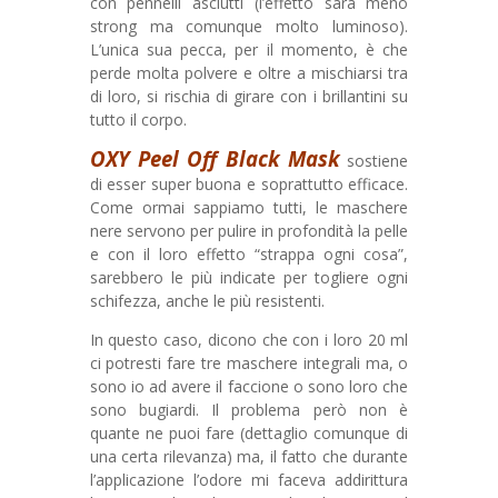
con pennelli asciutti (l’effetto sarà meno
strong ma comunque molto luminoso).
L’unica sua pecca, per il momento, è che
perde molta polvere e oltre a mischiarsi tra
di loro, si rischia di girare con i brillantini su
tutto il corpo.
OXY Peel Off Black Mask
sostiene
di esser super buona e soprattutto efficace.
Come ormai sappiamo tutti, le maschere
nere servono per pulire in profondità la pelle
e con il loro effetto “strappa ogni cosa”,
sarebbero le più indicate per togliere ogni
schifezza, anche le più resistenti.
In questo caso, dicono che con i loro 20 ml
ci potresti fare tre maschere integrali ma, o
sono io ad avere il faccione o sono loro che
sono bugiardi. Il problema però non è
quante ne puoi fare (dettaglio comunque di
una certa rilevanza) ma, il fatto che durante
l’applicazione l’odore mi faceva addirittura