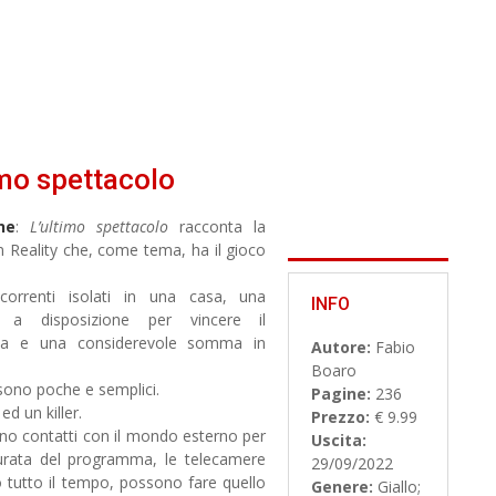
imo spettacolo
ne
:
L’ultimo spettacolo
racconta la
un Reality che, come tema, ha il gioco
correnti isolati in una casa, una
INFO
a a disposizione per vincere il
a e una considerevole somma in
Autore:
Fabio
Boaro
sono poche e semplici.
Pagine:
236
ed un killer.
Prezzo:
€ 9.99
o contatti con il mondo esterno per
Uscita:
durata del programma, le telecamere
29/09/2022
 tutto il tempo, possono fare quello
Genere:
Giallo;