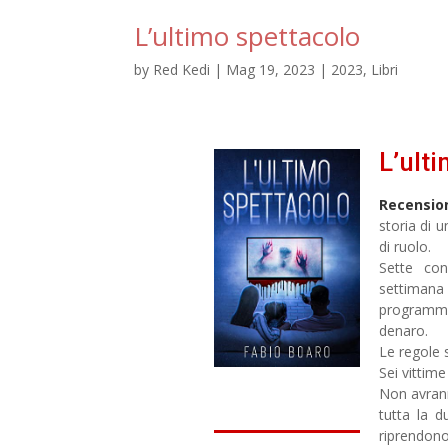
L’ultimo spettacolo
by
Red Kedi
|
Mag 19, 2023
|
2023
,
Libri
L’ult
Recensio
storia di 
di ruolo.
Sette con
settiman
programm
denaro.
Le regole 
Sei vittime 
Non avrann
tutta la 
riprendono