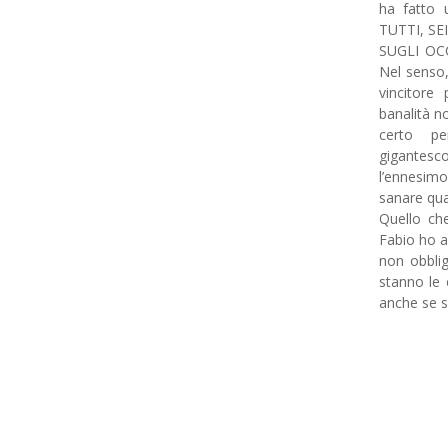
ha fatto
TUTTI, SE
SUGLI OCCH
Nel senso,
vincitore
banalità n
certo pe
gigantes
l’ennesim
sanare qua
Quello che
Fabio ho a
non obbli
stanno le 
anche se s