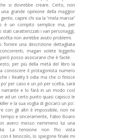
che si dovrebbe creare. Certo, non
 una grande opinione della maggior
 gente, capire chi sia la “mela marcia”
po è un compito semplice ma, per
stati caratterizzati i vari personaggi,
eofita non avrebbe avuto problemi.
fornire una descrizione dettagliata
concorrenti, magari volete leggerlo
però posso assicurarvi che è facile.
esto, per più della metà del libro la
a conoscere il protagonista numero
che i Reality li odia ma che ci finisce
 po’ per caso e un pò per scelta, sarà
e narrante e lo farà in un modo così
he ad un certo punto quasi capisco le
killer e la sua voglia di giocarci un po’.
e con gli altri è impossibile, non ne
l tempo e sinceramente, Fabio Boaro
on averci messo nemmeno lui una
lia. La tensione non l’ho vista
n il binocolo, lo spiegone finale mi