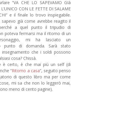
 urlare “VA CHE LO SAPEVAMO GIà
I L’UNICO CON LE FETTE DI SALAME
I” e il finale lo trovo inspiegabile.
 sapevo già come avrebbe reagito il
 perché a quel punto il tripudio di
on poteva fermarsi ma il ritorno di un
rsonaggio, mi ha lasciato un
co punto di domanda. Sarà stato
o insegnamento che i soldi possono
lsiasi cosa? Chissà.
 è certo, è che mai più un self (di
nche “
Ritorno a casa
”, seguito penso
gatorio di questo libro ma per come
cose, mi sa che non lo leggerò mai,
ono meno di cento pagine).