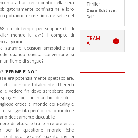
ono ma ad un certo punto della sera
Thriller
bligatoriamente confinati nelle loro
Casa Editrice:
on potranno uscire fino alle sette del
Self
68 ore di tempo per scoprire chi di
killer mentre lui avrà il compito di
TRAM
uno al giorno.
A
e saranno uccisioni simboliche ma
ede quando questa convinzione si
n un fiume di sangue?
? “
PER ME E’ NO.
”
base era potenzialmente spettacolare.
 sette persone totalmente differenti
a e vedere fin dove sarebbero stati
 spingersi per un mucchio di soldi…
gliosa critica al mondo dei Reality e
stesso, gestita però in malo modo e
iano decisamente discutibile.
ere di lettura è tra le mie preferite,
o per la questione morale (che
ha il suo fascino) quanto per la