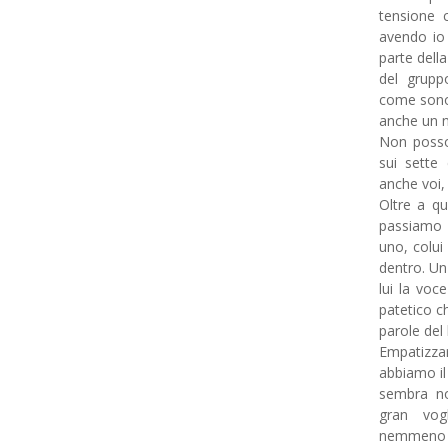
tensione 
avendo io
parte della
del grup
come sono 
anche un n
Non posso 
sui sette 
anche voi, 
Oltre a qu
passiamo 
uno, colui 
dentro. Un
lui la voc
patetico c
parole del 
Empatizzar
abbiamo i
sembra n
gran vog
nemmeno co