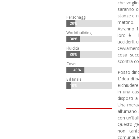
che vogli
saranno ob
stanze e n
Personaggi
mattino.
20%
20%
Avranno 1
Worldbuilding
loro è il 
30%
30%
ucciderli, 
Ovviament
Fluidità
30%
30%
cosa succ
scontra co
Cover
40%
40%
Posso dirlo
L’idea di 
E il finale
Richiudere
10%
10%
in una cas
disposti a
Una meravi
all’umano 
con un’ital
Questo gen
non tant
comunque 