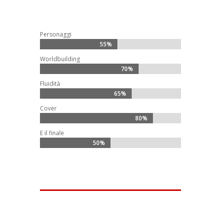
Personaggi
55%
55%
Worldbuilding
70%
70%
Fluidità
65%
65%
Cover
80%
80%
E il finale
50%
50%