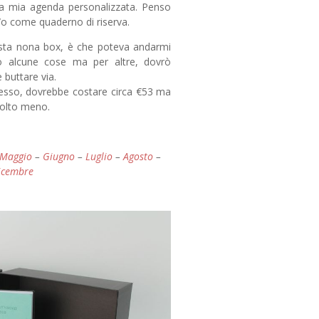
la mia agenda personalizzata. Penso
/o come quaderno di riserva.
uesta nona box, è che poteva andarmi
o alcune cose ma per altre, dovrò
 buttare via.
sso, dovrebbe costare circa €53 ma
molto meno.
Maggio
–
Giugno
–
Luglio
–
Agosto
–
icembre