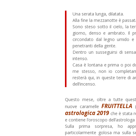
Una serata lunga, dilatata.
Alla fine la mezzanotte è passat
Sono steso sotto il cielo, la te
giorno, denso e ambrato. Il p
circondato dal legno umido e d
penetranti della gente.
Dentro un susseguirsi di sensa
intenso.
Casa è lontana e prima o poi do
me stesso, non io completa
resterà qui, in queste terre di ar
dell’incenso.
Questo mese, oltre a tutte ques
FRUITTELLA
nuove caramelle
(
astrologica 2019
che è stata r
e contiene l’oroscopo dell’astrologa
Sulla prima sorpresa, ho app
particolarmente golosa ma sulla s