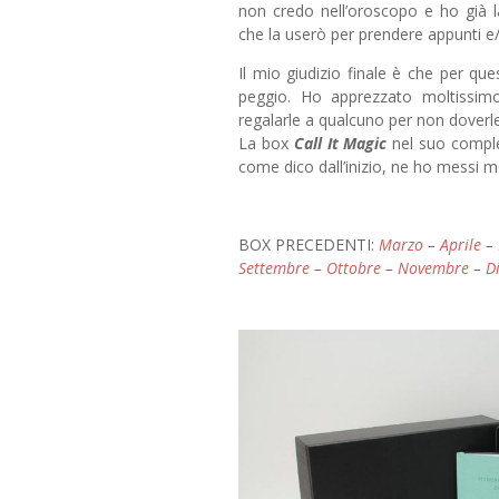
non credo nell’oroscopo e ho già 
che la userò per prendere appunti e
Il mio giudizio finale è che per q
peggio. Ho apprezzato moltissim
regalarle a qualcuno per non doverle
La box
Call It Magic
nel suo comple
come dico dall’inizio, ne ho messi 
BOX PRECEDENTI:
Marzo
–
Aprile
–
Settembre
–
Ottobre
–
Novembre
–
D