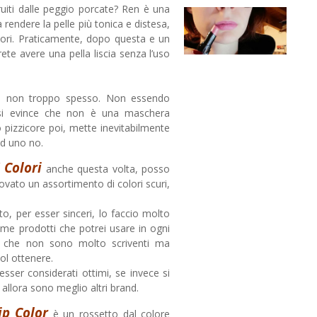
ruiti dalle peggio porcate? Ren è una
 rendere la pelle più tonica e distesa,
 pori. Praticamente, dopo questa e un
ete avere una pella liscia senza l’uso
, non troppo spesso. Non essendo
i, si evince che non è una maschera
ro pizzicore poi, mette inevitabilmente
ed uno no.
 Colori
anche questa volta, posso
ovato un assortimento di colori scuri,
to, per esser sinceri, lo faccio molto
me prodotti che potrei usare in ogni
 che non sono molto scriventi ma
ol ottenere.
sser considerati ottimi, se invece si
 allora sono meglio altri brand.
p Color
è un rossetto dal colore