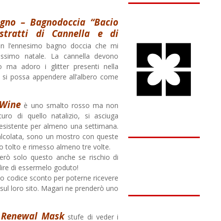
gno – Bagnodoccia “Bacio
stratti di Cannella e di
n l’ennesimo bagno doccia che mi
ossimo natale. La cannella devono
o ma adoro i glitter presenti nella
e si possa appendere all’albero come
 Wine
è uno smalto rosso ma non
curo di quello natalizio, si asciuga
esistente per almeno una settimana.
alcolata, sono un mostro con queste
 tolto e rimesso almeno tre volte.
erò solo questo anche se rischio di
 dire di essermelo goduto!
olo codice sconto per poterne ricevere
sul loro sito. Magari ne prenderò uno
e Renewal Mask
stufe di veder i