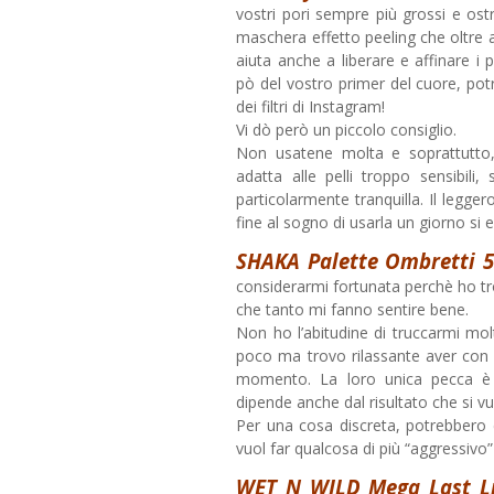
vostri pori sempre più grossi e ost
maschera effetto peeling che oltre a
aiuta anche a liberare e affinare i
pò del vostro primer del cuore, potr
dei filtri di Instagram!
Vi dò però un piccolo consiglio.
Non usatene molta e soprattutto
adatta alle pelli troppo sensibil
particolarmente tranquilla. Il legge
fine al sogno di usarla un giorno si 
SHAKA Palette Ombretti 5
considerarmi fortunata perchè ho tr
che tanto mi fanno sentire bene.
Non ho l’abitudine di truccarmi mol
poco ma trovo rilassante aver con 
momento. La loro unica pecca è
dipende anche dal risultato che si vu
Per una cosa discreta, potrebbero e
vuol far qualcosa di più “aggressivo”
WET N WILD Mega Last Li