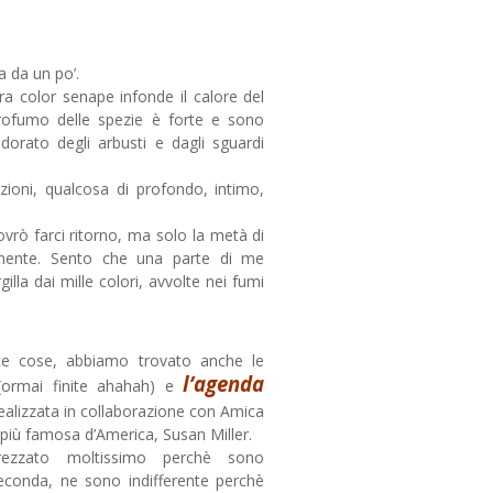
a da un po’.
rra color senape infonde il calore del
rofumo delle spezie è forte e sono
orato degli arbusti e dagli sguardi
zioni, qualcosa di profondo, intimo,
vrò farci ritorno, ma solo la metà di
mente. Sento che una parte di me
gilla dai mille colori, avvolte nei fumi
te cose, abbiamo trovato anche le
l’agenda
ormai finite ahahah) e
ealizzata in collaborazione con Amica
 più famosa d’America, Susan Miller.
rezzato moltissimo perchè sono
econda, ne sono indifferente perchè