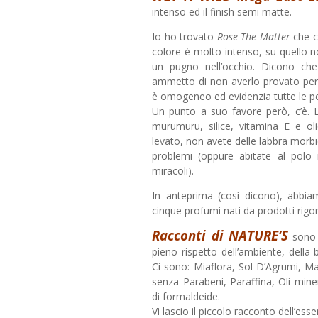
intenso ed il finish semi matte.
Io ho trovato
Rose The Matter
che c
colore è molto intenso, su quello n
un pugno nell’occhio. Dicono che
ammetto di non averlo provato per 
è omogeneo ed evidenzia tutte le pel
Un punto a suo favore però, c’è. L
murumuru, silice, vitamina E e oli
levato, non avete delle labbra morb
problemi (oppure abitate al pol
miracoli).
In anteprima (così dicono), abbi
cinque profumi nati da prodotti rigor
Racconti di NATURE’S
sono r
pieno rispetto dell’ambiente, della b
Ci sono: Miaflora, Sol D’Agrumi, M
senza Parabeni, Paraffina, Oli min
di formaldeide.
Vi lascio il piccolo racconto dell’ess