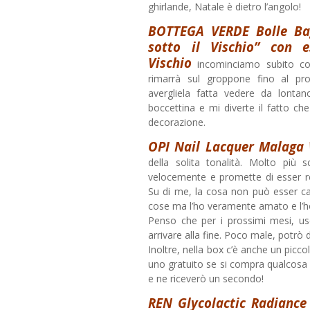
ghirlande, Natale è dietro l’angolo!
BOTTEGA VERDE Bolle Ba
sotto il Vischio” con e
Vischio
incominciamo subito co
rimarrà sul groppone fino al pr
avergliela fatta vedere da lontan
boccettina e mi diverte il fatto ch
decorazione.
OPI Nail Lacquer Malaga
della solita tonalità. Molto più s
velocemente e promette di esser r
Su di me, la cosa non può esser c
cose ma l’ho veramente amato e l’ho
Penso che per i prossimi mesi, us
arrivare alla fine. Poco male, potrò
Inoltre, nella box c’è anche un picc
uno gratuito se si compra qualcosa 
e ne riceverò un secondo!
REN Glycolactic Radianc