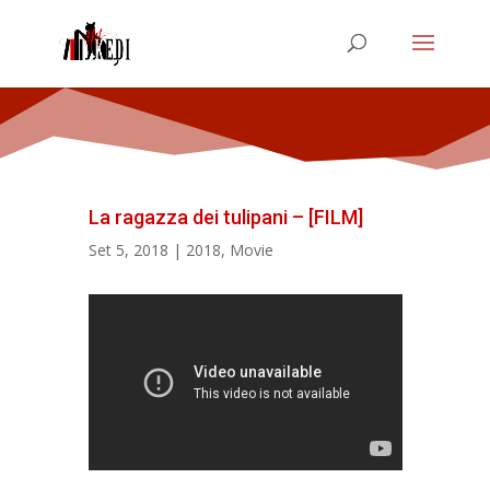
La ragazza dei tulipani – [FILM]
Set 5, 2018
|
2018
,
Movie