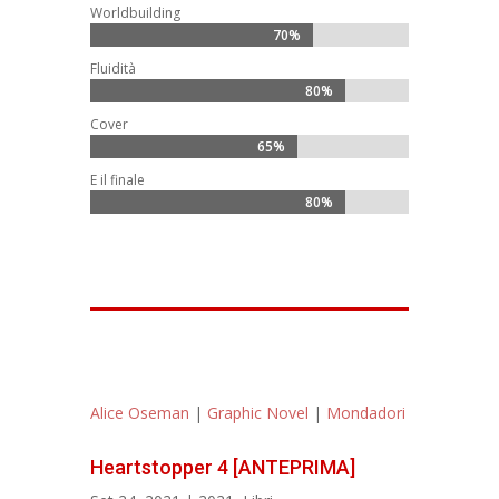
Worldbuilding
70%
70%
Fluidità
80%
80%
Cover
65%
65%
E il finale
80%
80%
Alice Oseman
|
Graphic Novel
|
Mondadori
Heartstopper 4 [ANTEPRIMA]