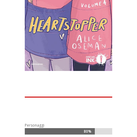
Personaggi
80%
80%