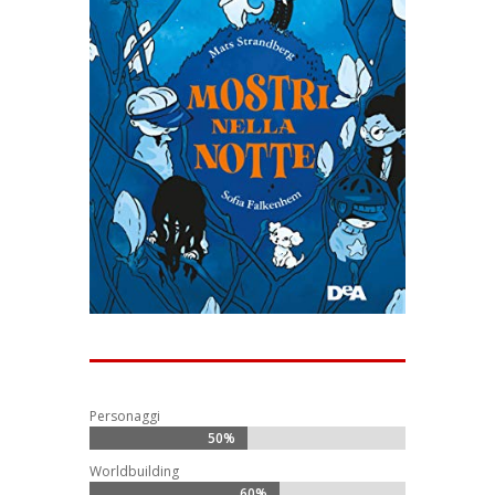
Personaggi
50%
50%
Worldbuilding
60%
60%