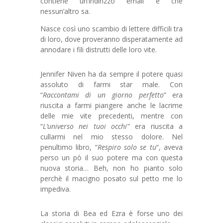
contiene un’indirizzo email e che
nessun’altro sa.
Nasce così uno scambio di lettere difficili tra
di loro, dove proveranno disperatamente ad
annodare i fili distrutti delle loro vite.
Jennifer Niven ha da sempre il potere quasi
assoluto di farmi star male. Con
“
Raccontami di un giorno perfetto
” era
riuscita a farmi piangere anche le lacrime
delle mie vite precedenti, mentre con
“
L’universo nei tuoi occhi
” era riuscita a
cullarmi nel mio stesso dolore. Nel
penultimo libro, “
Respiro solo se tu
“, aveva
perso un pò il suo potere ma con questa
nuova storia… Beh, non ho pianto solo
perchè il macigno posato sul petto me lo
impediva.
La storia di Bea ed Ezra è forse uno dei