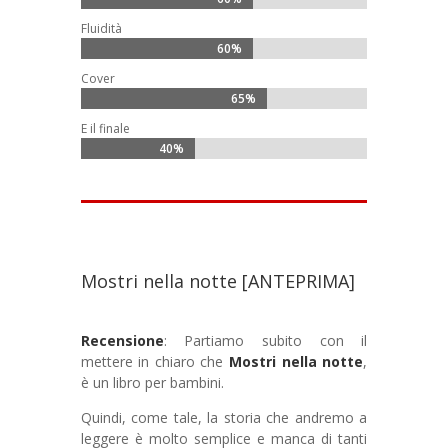
Fluidità
60%
60%
Cover
65%
65%
E il finale
40%
40%
Mostri nella notte [ANTEPRIMA]
Recensione
: Partiamo subito con il
mettere in chiaro che
Mostri nella notte
,
è un libro per bambini.
Quindi, come tale, la storia che andremo a
leggere è molto semplice e manca di tanti