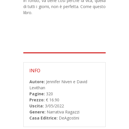
in fondo, va bene così perchè la vita, quella
di tutti i giorni, non è perfetta. Come questo
libro.
INFO
Autore:
Jennifer Niven e David
Levithan
Pagine:
320
Prezzo:
€ 16.90
Uscita:
3/05/2022
Genere:
Narrativa Ragazzi
Casa Editrice:
DeAgostini