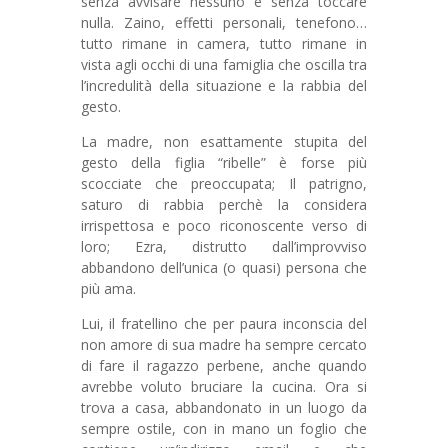
senza avvisare nessuno e senza toccare
nulla. Zaino, effetti personali, tenefono…
tutto rimane in camera, tutto rimane in
vista agli occhi di una famiglia che oscilla tra
l’incredulità della situazione e la rabbia del
gesto.
La madre, non esattamente stupita del
gesto della figlia “ribelle” è forse più
scocciate che preoccupata; Il patrigno,
saturo di rabbia perchè la considera
irrispettosa e poco riconoscente verso di
loro; Ezra, distrutto dall’improvviso
abbandono dell’unica (o quasi) persona che
più ama.
Lui, il fratellino che per paura inconscia del
non amore di sua madre ha sempre cercato
di fare il ragazzo perbene, anche quando
avrebbe voluto bruciare la cucina. Ora si
trova a casa, abbandonato in un luogo da
sempre ostile, con in mano un foglio che