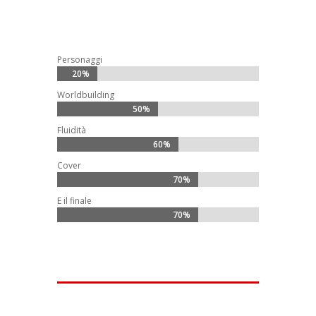
Personaggi
20%
20%
Worldbuilding
50%
50%
Fluidità
60%
60%
Cover
70%
70%
E il finale
70%
70%