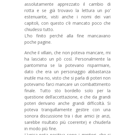
assolutamente apprezzato il cambio di
rotta e se già trovavo la lettura un po’
estenuante, visti anche i nomi dei vari
capitoli, con questo c’è mancato poco che
chiudessi tutto.
L’ho finito perché alla fine mancavano
poche pagine.
Anche il villain, che non poteva mancare, mi
ha lasciato un pò così. Personalmente la
pantomima se la potevano risparmiare,
dato che era un personaggio abbastanza
inutile ma no, visto che si parla di poteri non
potevamo farci mancare un combattimento
finale. Tutto sto bordello solo per la
questione dell’accettazione, e che da grandi
poteri derivano anche grandi difficoltà. Si
poteva tranquillamente gestire con una
sonora discussione tra i due amici (e anzi,
sarebbe risultato più coerente) e chiuderla
in modo più fine.
L’unica nota positiva sono i genitori, che si