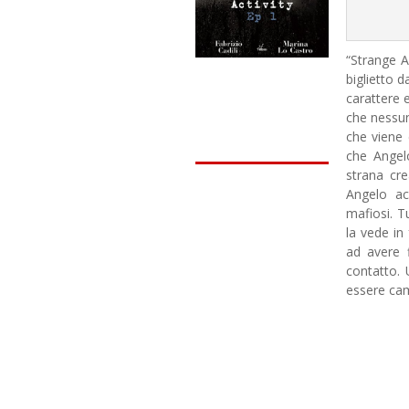
“Strange Ac
biglietto d
carattere 
che nessun
che viene
che Angel
strana cre
Angelo acc
mafiosi. T
la vede in
ad avere 
contatto.
essere cam