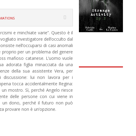
mations
orcismi e minchiate varie”. Questo è il
svogliato investigatore dell’occulto dal
consiste nell’occuparsi di casi anomali
è proprio per un problema del genere
oss mafioso catanese. L’uomo vuole
a adorata figlia minacciata da una
tenze della sua assistente Vera, per
i discussione: lui non lavora per i
ppena tocca accidentalmente Regina:
da un mostro. Sì, perché Angelo riesce
nte delle persone con cui viene in
e un dono, perché il futuro non può
za provare non è un’opzione.