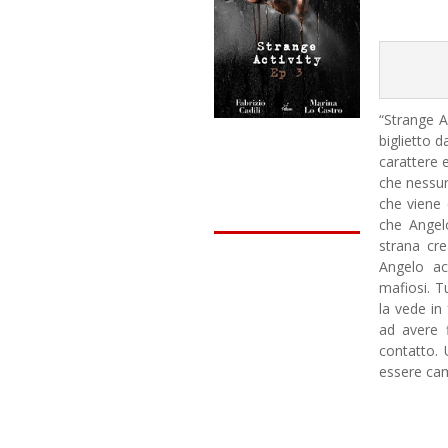
“Strange Ac
biglietto d
carattere 
che nessun
che viene
che Angel
strana cre
Angelo acc
mafiosi. T
la vede in
ad avere 
contatto.
essere cam