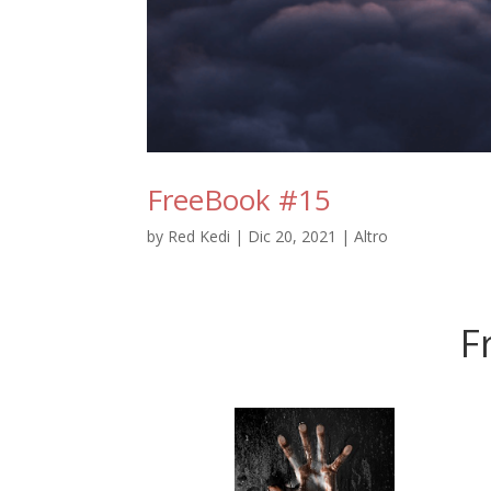
FreeBook #15
by
Red Kedi
|
Dic 20, 2021
|
Altro
F