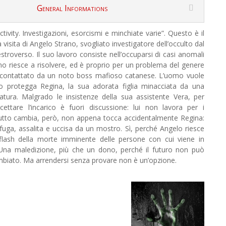
General Informations
tivity. Investigazioni, esorcismi e minchiate varie”. Questo è il
a visita di Angelo Strano, svogliato investigatore dell’occulto dal
estroverso. Il suo lavoro consiste nell’occuparsi di casi anomali
o riesce a risolvere, ed è proprio per un problema del genere
 contattato da un noto boss mafioso catanese. L’uomo vuole
o protegga Regina, la sua adorata figlia minacciata da una
atura. Malgrado le insistenze della sua assistente Vera, per
ettare l’incarico è fuori discussione: lui non lavora per i
utto cambia, però, non appena tocca accidentalmente Regina:
 fuga, assalita e uccisa da un mostro. Sì, perché Angelo riesce
flash della morte imminente delle persone con cui viene in
 Una maledizione, più che un dono, perché il futuro non può
biato. Ma arrendersi senza provare non è un’opzione.