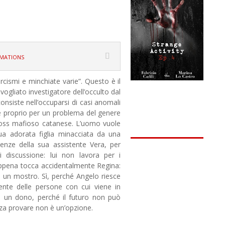
mations
orcismi e minchiate varie”. Questo è il
svogliato investigatore dell’occulto dal
consiste nell’occuparsi di casi anomali
è proprio per un problema del genere
oss mafioso catanese. L’uomo vuole
a adorata figlia minacciata da una
tenze della sua assistente Vera, per
i discussione: lui non lavora per i
ppena tocca accidentalmente Regina:
da un mostro. Sì, perché Angelo riesce
nte delle persone con cui viene in
e un dono, perché il futuro non può
za provare non è un’opzione.