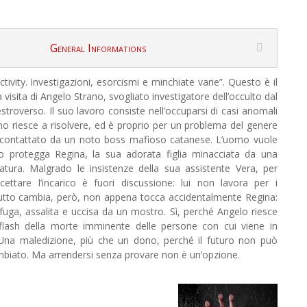
General Informations
tivity. Investigazioni, esorcismi e minchiate varie”. Questo è il
a visita di Angelo Strano, svogliato investigatore dell’occulto dal
estroverso. Il suo lavoro consiste nell’occuparsi di casi anomali
o riesce a risolvere, ed è proprio per un problema del genere
 contattato da un noto boss mafioso catanese. L’uomo vuole
o protegga Regina, la sua adorata figlia minacciata da una
atura. Malgrado le insistenze della sua assistente Vera, per
ettare l’incarico è fuori discussione: lui non lavora per i
utto cambia, però, non appena tocca accidentalmente Regina:
 fuga, assalita e uccisa da un mostro. Sì, perché Angelo riesce
flash della morte imminente delle persone con cui viene in
 Una maledizione, più che un dono, perché il futuro non può
biato. Ma arrendersi senza provare non è un’opzione.