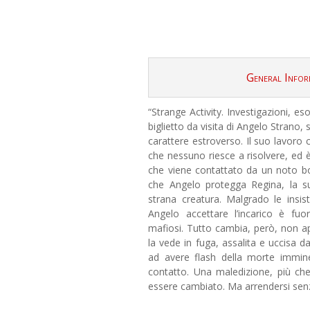
General Infor
“Strange Activity. Investigazioni, es
biglietto da visita di Angelo Strano, 
carattere estroverso. Il suo lavoro 
che nessuno riesce a risolvere, ed 
che viene contattato da un noto b
che Angelo protegga Regina, la su
strana creatura. Malgrado le insis
Angelo accettare l’incarico è fuor
mafiosi. Tutto cambia, però, non a
la vede in fuga, assalita e uccisa 
ad avere flash della morte immine
contatto. Una maledizione, più ch
essere cambiato. Ma arrendersi sen