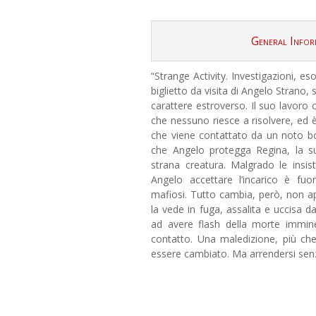
General Infor
“Strange Activity. Investigazioni, es
biglietto da visita di Angelo Strano, 
carattere estroverso. Il suo lavoro 
che nessuno riesce a risolvere, ed 
che viene contattato da un noto b
che Angelo protegga Regina, la su
strana creatura. Malgrado le insis
Angelo accettare l’incarico è fuor
mafiosi. Tutto cambia, però, non a
la vede in fuga, assalita e uccisa 
ad avere flash della morte immine
contatto. Una maledizione, più ch
essere cambiato. Ma arrendersi sen