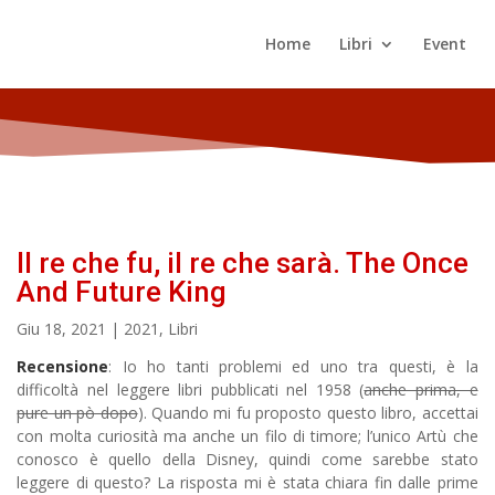
Home
Libri
Event
Il re che fu, il re che sarà. The Once
And Future King
Giu 18, 2021
|
2021
,
Libri
Recensione
: Io ho tanti problemi ed uno tra questi, è la
difficoltà nel leggere libri pubblicati nel 1958 (
anche prima, e
pure un pò dopo
). Quando mi fu proposto questo libro, accettai
con molta curiosità ma anche un filo di timore; l’unico Artù che
conosco è quello della Disney, quindi come sarebbe stato
leggere di questo? La risposta mi è stata chiara fin dalle prime