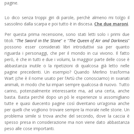
pagine.
Lo dico senza troppi giri di parole, perchè almeno mi tolgo il
sassolino dalla scarpa e poi tutto è in discesa.
Che due maroni
.
Per questa prima recensione, sono stati letti solo i primi due
titoli. “
The Sword in the Stone
” e “
The Queen of Air and Darkness
”
possono esser considerati libri introduttivi sia per quanto
riguarda i personaggi, che per il mondo in cui vivono. Il fatto
però, è che in tutti e due i volumi, la maggior parte delle cose è
abbastanza inutile o la ripetizioni di qualcosa già letto nelle
pagine precedenti. Un esempio? Quando Merlino trasforma
Wart (che è il nome usato per l’Artù che conosciamo) in svariati
animali, in modo che lui impari sempre qualcosa di nuovo. Tutto
carino, potenzialmente interessante ma, ad una certa, anche
basta. Basta perchè dopo un pò le esperienze si assomigliano
tutte e quasi duecento pagine così diventano un’agonia anche
per quelli che vogliono trovare sempre la morale nelle storie. Un
problema simile si trova anche del secondo, dove la caccia è
spesso presa in considerazione ma non viene dato abbastanza
peso alle cose importanti.