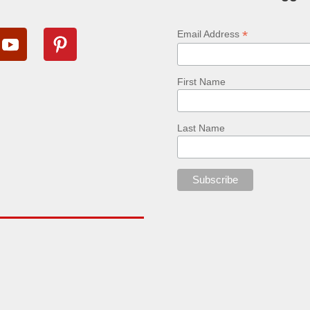
*
Email Address
First Name
Last Name