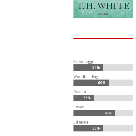
Personaggi
50%
50%
Worldbuilding
60%
60%
Fluidità
35%
35%
Cover
70%
70%
E il finale
50%
50%